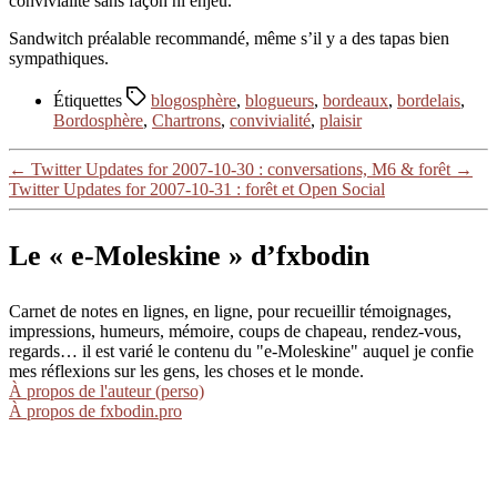
convivialité sans façon ni enjeu.
Sandwitch préalable recommandé, même s’il y a des tapas bien
sympathiques.
Étiquettes
blogosphère
,
blogueurs
,
bordeaux
,
bordelais
,
Bordosphère
,
Chartrons
,
convivialité
,
plaisir
←
Twitter Updates for 2007-10-30 : conversations, M6 & forêt
→
Twitter Updates for 2007-10-31 : forêt et Open Social
Le « e-Moleskine » d’fxbodin
Carnet de notes en lignes, en ligne, pour recueillir témoignages,
impressions, humeurs, mémoire, coups de chapeau, rendez-vous,
regards… il est varié le contenu du "e-Moleskine" auquel je confie
mes réflexions sur les gens, les choses et le monde.
À propos de l'auteur (perso)
À propos de fxbodin.pro