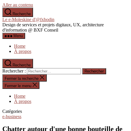
Aller au contenu
Recherche
Le e-Moleskine d'@fxbodin
Design de services et projets digitaux, UX, architecture
d'information @ BXF Conseil
Menu
Home
À propos
Recherche
Rechercher :
Fermer la recherche
Fermer le menu
Home
À propos
Catégories
e-business
Chatter autour d'une bonne bouteille de