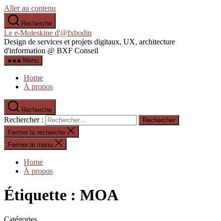
Aller au contenu
Recherche
Le e-Moleskine d'@fxbodin
Design de services et projets digitaux, UX, architecture
d'information @ BXF Conseil
Menu
Home
À propos
Recherche
Rechercher :
Fermer la recherche
Fermer le menu
Home
À propos
Étiquette :
MOA
Catégories