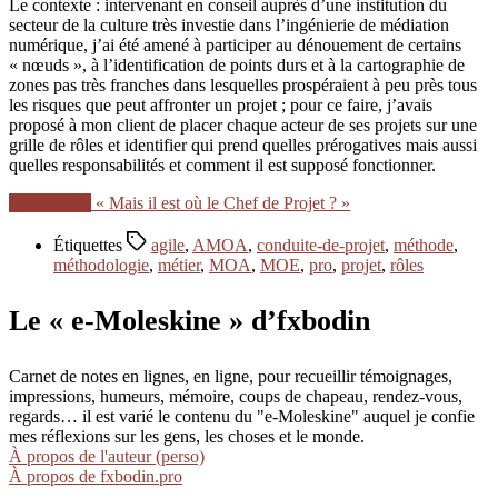
Le contexte : intervenant en conseil auprès d’une institution du
secteur de la culture très investie dans l’ingénierie de médiation
numérique, j’ai été amené à participer au dénouement de certains
« nœuds », à l’identification de points durs et à la cartographie de
zones pas très franches dans lesquelles prospéraient à peu près tous
les risques que peut affronter un projet ; pour ce faire, j’avais
proposé à mon client de placer chaque acteur de ses projets sur une
grille de rôles et identifier qui prend quelles prérogatives mais aussi
quelles responsabilités et comment il est supposé fonctionner.
Lire la suite
« Mais il est où le Chef de Projet ? »
Étiquettes
agile
,
AMOA
,
conduite-de-projet
,
méthode
,
méthodologie
,
métier
,
MOA
,
MOE
,
pro
,
projet
,
rôles
Le « e-Moleskine » d’fxbodin
Carnet de notes en lignes, en ligne, pour recueillir témoignages,
impressions, humeurs, mémoire, coups de chapeau, rendez-vous,
regards… il est varié le contenu du "e-Moleskine" auquel je confie
mes réflexions sur les gens, les choses et le monde.
À propos de l'auteur (perso)
À propos de fxbodin.pro