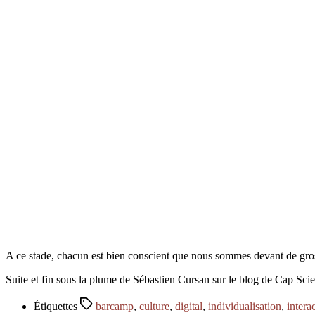
A ce stade, chacun est bien conscient que nous sommes devant de gros
Suite et fin sous la plume de Sébastien Cursan sur le blog de Cap Sci
Étiquettes
barcamp
,
culture
,
digital
,
individualisation
,
interac