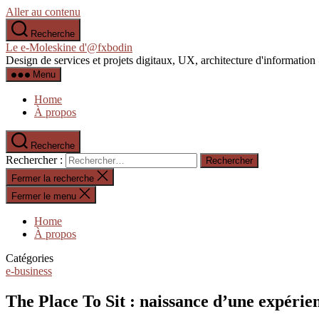
Aller au contenu
Recherche
Le e-Moleskine d'@fxbodin
Design de services et projets digitaux, UX, architecture d'informati
Menu
Home
À propos
Recherche
Rechercher :
Fermer la recherche
Fermer le menu
Home
À propos
Catégories
e-business
The Place To Sit : naissance d’une expérie