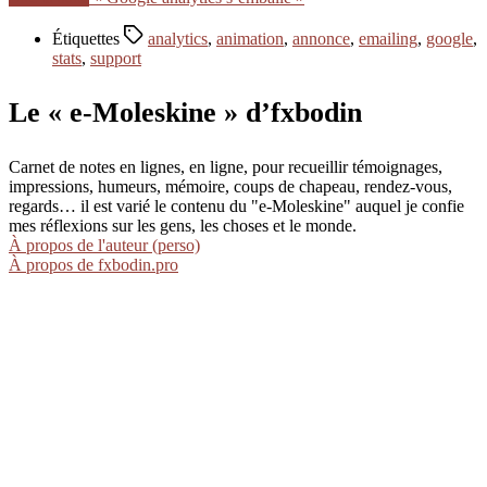
Étiquettes
analytics
,
animation
,
annonce
,
emailing
,
google
,
stats
,
support
Le « e-Moleskine » d’fxbodin
Carnet de notes en lignes, en ligne, pour recueillir témoignages,
impressions, humeurs, mémoire, coups de chapeau, rendez-vous,
regards… il est varié le contenu du "e-Moleskine" auquel je confie
mes réflexions sur les gens, les choses et le monde.
À propos de l'auteur (perso)
À propos de fxbodin.pro