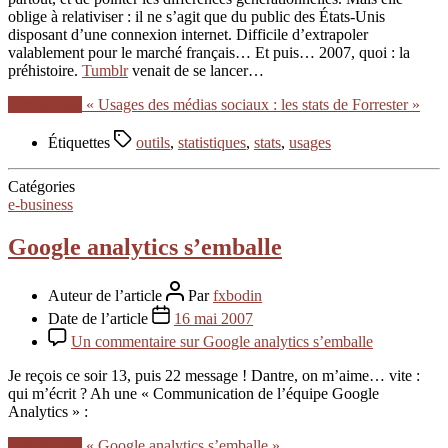
oblige à relativiser : il ne s’agit que du public des États-Unis
disposant d’une connexion internet. Difficile d’extrapoler
valablement pour le marché français… Et puis… 2007, quoi : la
préhistoire.
Tumblr
venait de se lancer…
Lire la suite
« Usages des médias sociaux : les stats de Forrester »
Étiquettes
outils
,
statistiques
,
stats
,
usages
Catégories
e-business
Google analytics s’emballe
Auteur de l’article
Par
fxbodin
Date de l’article
16 mai 2007
Un commentaire
sur Google analytics s’emballe
Je reçois ce soir 13, puis 22 message ! Dantre, on m’aime… vite :
qui m’écrit ? Ah une « Communication de l’équipe Google
Analytics » :
Lire la suite
« Google analytics s’emballe »