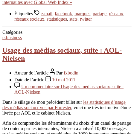
internautes avec Global Web Index »
Étiquettes
e-mail
,
facebook
,
marques
,
partage
,
réseaux
,
réseaux sociaux
,
statistiques
,
stats
,
twitter
Catégories
e-business
Usage des médias sociaux, suite : AOL-
Nielsen
Auteur de l’article
Par
fxbodin
Date de l’article
10 mai 2011
Un commentaire
sur Usage des médias sociaux, suite :
AOL-Nielsen
Dans le sillage de mon précédent billet sur
les statistiques d’usage
des médias sociaux vus par Forrester
, voici une très instructive étude
livrée par AOL et le cabinet Nielsen.
Afin de comprendre les déterminants du choix d’un canal de partage
de contenu par les internautes, Nielsen a analysé 10,000 messages
sur les médias sociaux, et sondé plus de 1000 internautes membre de