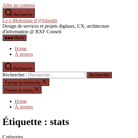
Aller au contenu
Recherche
Le e-Moleskine d'@fxbodin
Design de services et projets digitaux, UX, architecture
d'information @ BXF Conseil
Menu
Home
À propos
Recherche
Rechercher :
Fermer la recherche
Fermer le menu
Home
À propos
Étiquette :
stats
Catégories