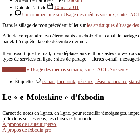
Auteur de l’article
Par
fxbodin
Date de l’article
10 mai 2011
Un commentaire
sur Usage des médias sociaux, suite : AO
Dans le sillage de mon précédent billet sur
les statistiques d’usage de
Afin de comprendre les déterminants du choix d’un canal de partage d
panel. L’enquête date de décembre dernier.
Il en ressort que l’e-mail, n’en déplaise aux enthousiastes du web soci
types de services en ligne : sites de partage + alertes e-mail, message
Lire la suite
« Usage des médias sociaux, suite : AOL-Nielsen »
Étiquettes
e-mail
,
facebook
,
réseaux
,
réseaux sociaux
,
statis
Le « e-Moleskine » d’fxbodin
Carnet de notes en lignes, en ligne, pour recueillir témoignages, im
réflexions sur les gens, les choses et le monde.
À propos de l'auteur (perso)
À propos de fxbodin.pro