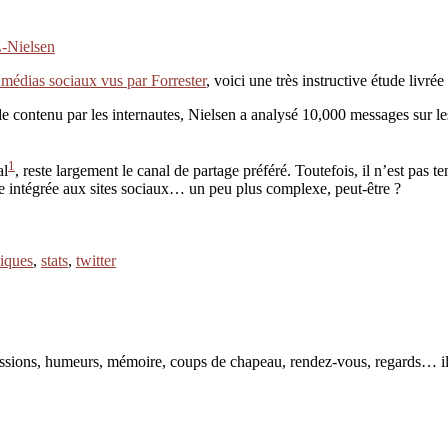
L-Nielsen
s médias sociaux vus par Forrester
, voici une très instructive étude livré
e contenu par les internautes, Nielsen a analysé 10,000 messages sur l
1
al
, reste largement le canal de partage préféré. Toutefois, il n’est pas 
rie intégrée aux sites sociaux… un peu plus complexe, peut-être ?
tiques
,
stats
,
twitter
pressions, humeurs, mémoire, coups de chapeau, rendez-vous, regards… il