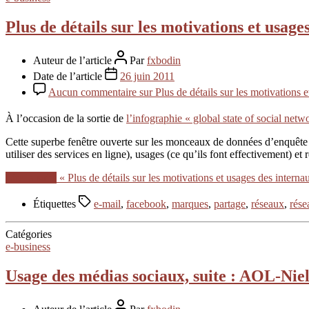
Plus de détails sur les motivations et usag
Auteur de l’article
Par
fxbodin
Date de l’article
26 juin 2011
Aucun commentaire
sur Plus de détails sur les motivations
À l’occasion de la sortie de
l’infographie « global state of social net
Cette superbe fenêtre ouverte sur les monceaux de données d’enquête 
utiliser des services en ligne), usages (ce qu’ils font effectivement) et
Lire la suite
« Plus de détails sur les motivations et usages des inter
Étiquettes
e-mail
,
facebook
,
marques
,
partage
,
réseaux
,
rése
Catégories
e-business
Usage des médias sociaux, suite : AOL-Nie