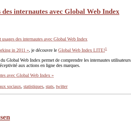
es des internautes avec Global Web Index
 et usages des internautes avec Global Web Index
1
working in 2011 »
, je découvre le
Global Web Index LITE!
du Global Web Index permet de comprendre les internautes utilisateurs d
 réceptivité aux actions en ligne des marques.
nautes avec Global Web Index »
aux sociaux
,
statistiques
,
stats
,
twitter
lsen