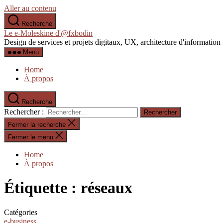
Aller au contenu
Recherche
Le e-Moleskine d'@fxbodin
Design de services et projets digitaux, UX, architecture d'informati
Menu
Home
À propos
Recherche
Rechercher :
Fermer la recherche
Fermer le menu
Home
À propos
Étiquette :
réseaux
Catégories
e-business