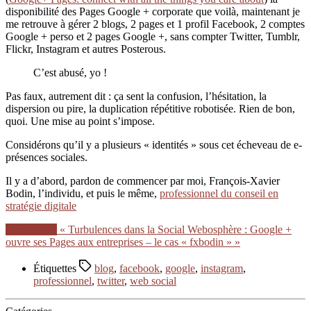
disponibilité des Pages Google + corporate que voilà, maintenant je
me retrouve à gérer 2 blogs, 2 pages et 1 profil Facebook, 2 comptes
Google + perso et 2 pages Google +, sans compter Twitter, Tumblr,
Flickr, Instagram et autres Posterous.
C’est abusé, yo !
Pas faux, autrement dit : ça sent la confusion, l’hésitation, la
dispersion ou pire, la duplication répétitive robotisée. Rien de bon,
quoi. Une mise au point s’impose.
Considérons qu’il y a plusieurs « identités » sous cet écheveau de e-
présences sociales.
Il y a d’abord, pardon de commencer par moi, François-Xavier
Bodin, l’individu, et puis le même,
professionnel du conseil en
stratégie digitale
Lire la suite
« Turbulences dans la Social Webosphère : Google +
ouvre ses Pages aux entreprises – le cas « fxbodin » »
Étiquettes
blog
,
facebook
,
google
,
instagram
,
professionnel
,
twitter
,
web social