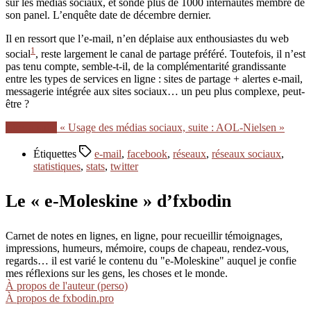
sur les médias sociaux, et sondé plus de 1000 internautes membre de
son panel. L’enquête date de décembre dernier.
Il en ressort que l’e-mail, n’en déplaise aux enthousiastes du web
1
social
, reste largement le canal de partage préféré. Toutefois, il n’est
pas tenu compte, semble-t-il, de la complémentarité grandissante
entre les types de services en ligne : sites de partage + alertes e-mail,
messagerie intégrée aux sites sociaux… un peu plus complexe, peut-
être ?
Lire la suite
« Usage des médias sociaux, suite : AOL-Nielsen »
Étiquettes
e-mail
,
facebook
,
réseaux
,
réseaux sociaux
,
statistiques
,
stats
,
twitter
Le « e-Moleskine » d’fxbodin
Carnet de notes en lignes, en ligne, pour recueillir témoignages,
impressions, humeurs, mémoire, coups de chapeau, rendez-vous,
regards… il est varié le contenu du "e-Moleskine" auquel je confie
mes réflexions sur les gens, les choses et le monde.
À propos de l'auteur (perso)
À propos de fxbodin.pro