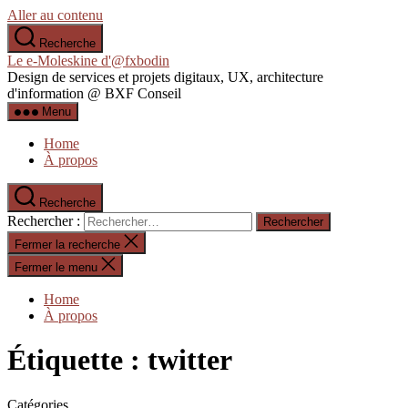
Aller au contenu
Recherche
Le e-Moleskine d'@fxbodin
Design de services et projets digitaux, UX, architecture
d'information @ BXF Conseil
Menu
Home
À propos
Recherche
Rechercher :
Fermer la recherche
Fermer le menu
Home
À propos
Étiquette :
twitter
Catégories