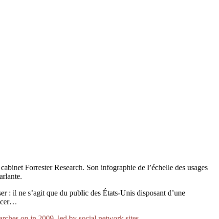
 cabinet Forrester Research. Son infographie de l’échelle des usages
arlante.
ser : il ne s’agit que du public des États-Unis disposant d’une
ancer…
rches on in 2009, led by social network sites
.