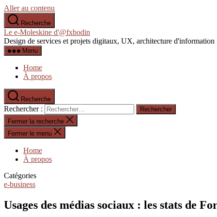
Aller au contenu
Recherche
Le e-Moleskine d'@fxbodin
Design de services et projets digitaux, UX, architecture d'informati
Menu
Home
À propos
Recherche
Rechercher :
Fermer la recherche
Fermer le menu
Home
À propos
Catégories
e-business
Usages des médias sociaux : les stats de Fo