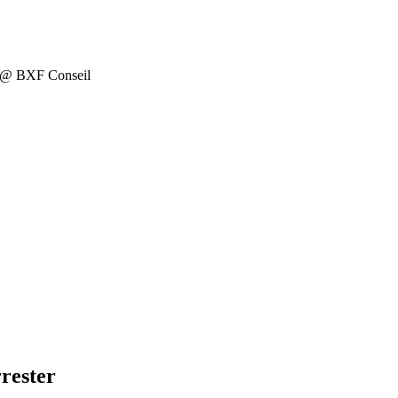
on @ BXF Conseil
rrester