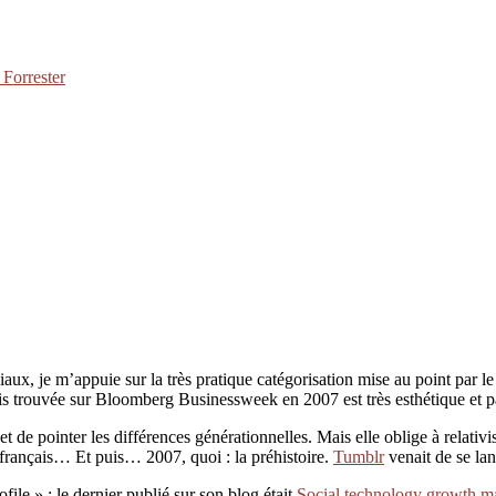
 Forrester
ux, je m’appuie sur la très pratique catégorisation mise au point par le
is trouvée sur Bloomberg Businessweek en 2007 est très esthétique et p
t de pointer les différences générationnelles. Mais elle oblige à relativi
 français… Et puis… 2007, quoi : la préhistoire.
Tumblr
venait de se l
ile » ; le dernier publié sur son blog était
Social technology growth ma