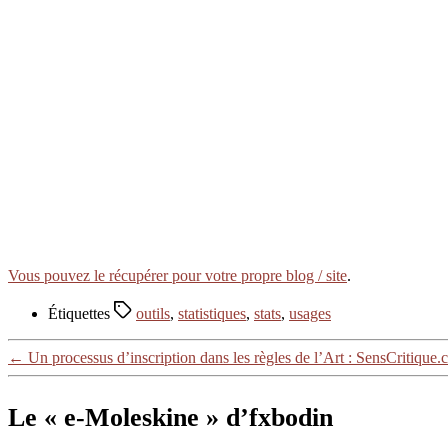
Vous pouvez le récupérer pour votre propre blog / site
.
Étiquettes
outils
,
statistiques
,
stats
,
usages
←
Un processus d’inscription dans les règles de l’Art : SensCritique
Le « e-Moleskine » d’fxbodin