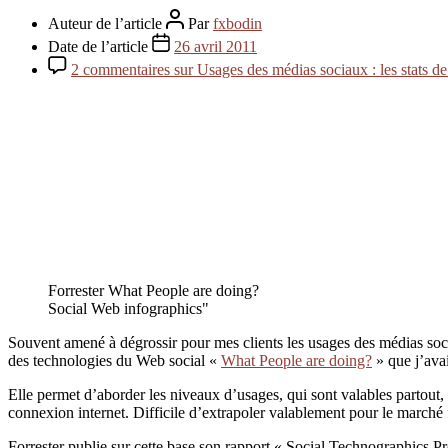
Auteur de l’article
Par
fxbodin
Date de l’article
26 avril 2011
2 commentaires
sur Usages des médias sociaux : les stats de
Forrester What People are doing?
Social Web infographics"
Souvent amené à dégrossir pour mes clients les usages des médias socia
des technologies du Web social «
What People are doing?
» que j’ava
Elle permet d’aborder les niveaux d’usages, qui sont valables partout, e
connexion internet. Difficile d’extrapoler valablement pour le marché
Forrester publie sur cette base son rapport « Social Technographics Prof