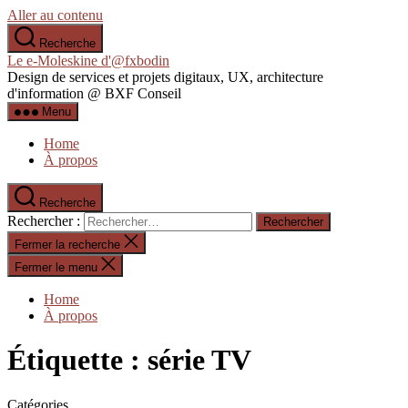
Aller au contenu
Recherche
Le e-Moleskine d'@fxbodin
Design de services et projets digitaux, UX, architecture
d'information @ BXF Conseil
Menu
Home
À propos
Recherche
Rechercher :
Fermer la recherche
Fermer le menu
Home
À propos
Étiquette :
série TV
Catégories