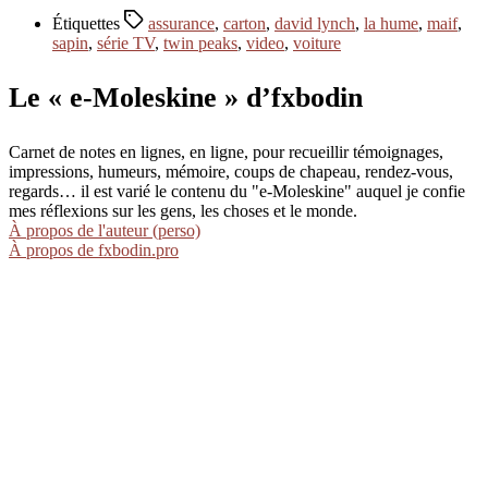
Étiquettes
assurance
,
carton
,
david lynch
,
la hume
,
maif
,
sapin
,
série TV
,
twin peaks
,
video
,
voiture
Le « e-Moleskine » d’fxbodin
Carnet de notes en lignes, en ligne, pour recueillir témoignages,
impressions, humeurs, mémoire, coups de chapeau, rendez-vous,
regards… il est varié le contenu du "e-Moleskine" auquel je confie
mes réflexions sur les gens, les choses et le monde.
À propos de l'auteur (perso)
À propos de fxbodin.pro