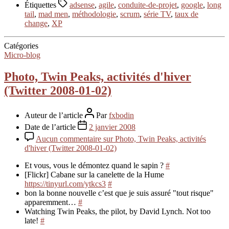
Étiquettes
adsense
,
agile
,
conduite-de-projet
,
google
,
long
tail
,
mad men
,
méthodologie
,
scrum
,
série TV
,
taux de
change
,
XP
Catégories
Micro-blog
Photo, Twin Peaks, activités d'hiver
(Twitter 2008-01-02)
Auteur de l’article
Par
fxbodin
Date de l’article
2 janvier 2008
Aucun commentaire
sur Photo, Twin Peaks, activités
d'hiver (Twitter 2008-01-02)
Et vous, vous le démontez quand le sapin ?
#
[Flickr] Cabane sur la canelette de la Hume
https://tinyurl.com/ytkcs3
#
bon la bonne nouvelle c’est que je suis assuré "tout risque"
apparemment…
#
Watching Twin Peaks, the pilot, by David Lynch. Not too
late!
#