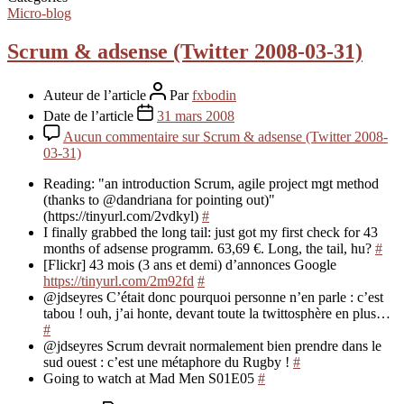
Micro-blog
Scrum & adsense (Twitter 2008-03-31)
Auteur de l’article
Par
fxbodin
Date de l’article
31 mars 2008
Aucun commentaire
sur Scrum & adsense (Twitter 2008-
03-31)
Reading: "an introduction Scrum, agile project mgt method
(thanks to @dandriana for pointing out)"
(https://tinyurl.com/2vdkyl)
#
I finally grabbed the long tail: just got my first check for 43
months of adsense programm. 63,69 €. Long, the tail, hu?
#
[Flickr] 43 mois (3 ans et demi) d’annonces Google
https://tinyurl.com/2m92fd
#
@jdseyres C’était donc pourquoi personne n’en parle : c’est
tabou ! ouh, j’ai honte, devant toute la twittosphère en plus…
#
@jdseyres Scrum devrait normalement bien prendre dans le
sud ouest : c’est une métaphore du Rugby !
#
Going to watch at Mad Men S01E05
#