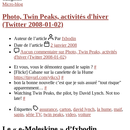
Micro-blog
Photo, Twin Peaks, activités d'hiver
(Twitter 2008-01-02)
Auteur de l’article
Par
fxbodin
Date de l’article
2 janvier 2008
Aucun commentaire
sur Photo, Twin Peaks, activités
d'hiver (Twitter 2008-01-02)
Et vous, vous le démontez quand le sapin ?
#
[Flickr] Cabane sur la canelette de la Hume
https://tinyurl.com/ytkcs3
#
bon la bonne nouvelle c’est que je suis assuré "tout risque"
apparemment…
#
Watching Twin Peaks, the pilot, by David Lynch. Not too
late!
#
Étiquettes
assurance
,
carton
,
david lynch
,
la hume
,
maif
,
sapin
,
série TV
,
twin peaks
,
video
,
voiture
Le « e-Moleskine » d’fxbodin