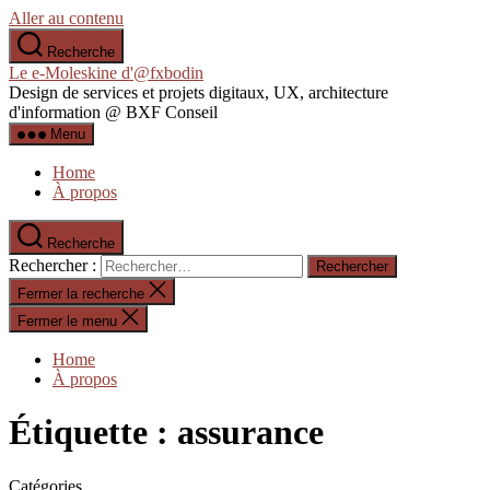
Aller au contenu
Recherche
Le e-Moleskine d'@fxbodin
Design de services et projets digitaux, UX, architecture
d'information @ BXF Conseil
Menu
Home
À propos
Recherche
Rechercher :
Fermer la recherche
Fermer le menu
Home
À propos
Étiquette :
assurance
Catégories