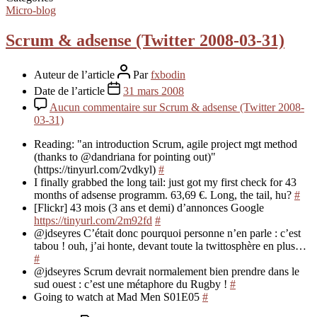
Micro-blog
Scrum & adsense (Twitter 2008-03-31)
Auteur de l’article
Par
fxbodin
Date de l’article
31 mars 2008
Aucun commentaire
sur Scrum & adsense (Twitter 2008-
03-31)
Reading: "an introduction Scrum, agile project mgt method
(thanks to @dandriana for pointing out)"
(https://tinyurl.com/2vdkyl)
#
I finally grabbed the long tail: just got my first check for 43
months of adsense programm. 63,69 €. Long, the tail, hu?
#
[Flickr] 43 mois (3 ans et demi) d’annonces Google
https://tinyurl.com/2m92fd
#
@jdseyres C’était donc pourquoi personne n’en parle : c’est
tabou ! ouh, j’ai honte, devant toute la twittosphère en plus…
#
@jdseyres Scrum devrait normalement bien prendre dans le
sud ouest : c’est une métaphore du Rugby !
#
Going to watch at Mad Men S01E05
#