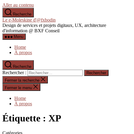
Aller au contenu
Recherche
Le e-Moleskine d'@fxbodin
Design de services et projets digitaux, UX, architecture
d'information @ BXF Conseil
Menu
Home
À propos
Recherche
Rechercher :
Fermer la recherche
Fermer le menu
Home
À propos
Étiquette :
XP
Catégories