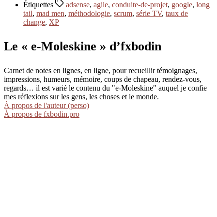
Étiquettes
adsense
,
agile
,
conduite-de-projet
,
google
,
long
tail
,
mad men
,
méthodologie
,
scrum
,
série TV
,
taux de
change
,
XP
Le « e-Moleskine » d’fxbodin
Carnet de notes en lignes, en ligne, pour recueillir témoignages,
impressions, humeurs, mémoire, coups de chapeau, rendez-vous,
regards… il est varié le contenu du "e-Moleskine" auquel je confie
mes réflexions sur les gens, les choses et le monde.
À propos de l'auteur (perso)
À propos de fxbodin.pro