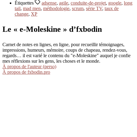
Étiquettes
adsense
,
agile
,
conduite-de-projet
,
google
,
long
tail
,
mad men
,
méthodologie
,
scrum
,
série TV
,
taux de
change
,
XP
Le « e-Moleskine » d’fxbodin
Carnet de notes en lignes, en ligne, pour recueillir témoignages,
impressions, humeurs, mémoire, coups de chapeau, rendez-vous,
regards… il est varié le contenu du "e-Moleskine" auquel je confie
mes réflexions sur les gens, les choses et le monde.
À propos de l'auteur (perso)
À propos de fxbodin.pro