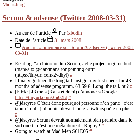
Micro-blog
Scrum & adsense (Twitter 2008-03-31)
Auteur de l’article
Par
fxbodin
Date de l’article
31 mars 2008
Aucun commentaire
sur Scrum & adsense (Twitter 2008-
03-31)
Reading: "an introduction Scrum, agile project mgt method
(thanks to @dandriana for pointing out)"
(https://tinyurl.com/2vdkyl)
#
I finally grabbed the long tail: just got my first check for 43
months of adsense programm. 63,69 €. Long, the tail, hu?
#
[Flickr] 43 mois (3 ans et demi) d’annonces Google
https://tinyurl.com/2m92fd
#
@jdseyres C’était donc pourquoi personne n’en parle : c’est
tabou ! ouh, j’ai honte, devant toute la twittosphère en plus…
#
@jdseyres Scrum devrait normalement bien prendre dans le
sud ouest : c’est une métaphore du Rugby !
#
Going to watch at Mad Men S01E05
#