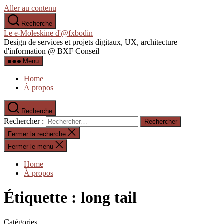
Aller au contenu
Recherche
Le e-Moleskine d'@fxbodin
Design de services et projets digitaux, UX, architecture
d'information @ BXF Conseil
Menu
Home
À propos
Recherche
Rechercher :
Fermer la recherche
Fermer le menu
Home
À propos
Étiquette :
long tail
Catégories