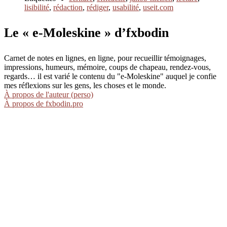
lisibilité
,
rédaction
,
rédiger
,
usabilité
,
useit.com
Le « e-Moleskine » d’fxbodin
Carnet de notes en lignes, en ligne, pour recueillir témoignages,
impressions, humeurs, mémoire, coups de chapeau, rendez-vous,
regards… il est varié le contenu du "e-Moleskine" auquel je confie
mes réflexions sur les gens, les choses et le monde.
À propos de l'auteur (perso)
À propos de fxbodin.pro