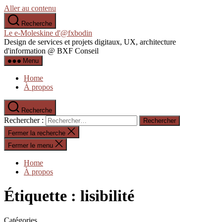
Aller au contenu
Recherche
Le e-Moleskine d'@fxbodin
Design de services et projets digitaux, UX, architecture
d'information @ BXF Conseil
Menu
Home
À propos
Recherche
Rechercher :
Fermer la recherche
Fermer le menu
Home
À propos
Étiquette :
lisibilité
Catégories