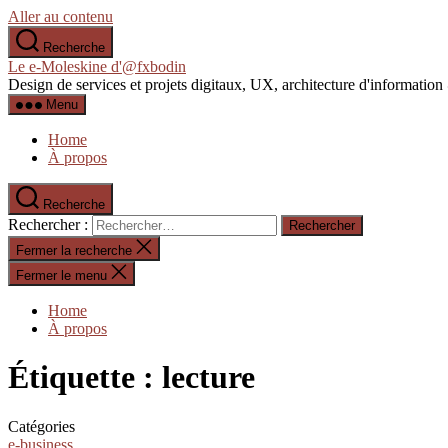
Aller au contenu
Recherche
Le e-Moleskine d'@fxbodin
Design de services et projets digitaux, UX, architecture d'informati
Menu
Home
À propos
Recherche
Rechercher :
Fermer la recherche
Fermer le menu
Home
À propos
Étiquette :
lecture
Catégories
e-business