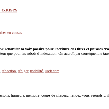
 causes
mises en causes
box
réhabilite la voix passive pour l’écriture des titres et phrases d
cteur que pour les robots d’indexation. On accroît par conséquent le taux 
,
rédaction
,
rédiger
,
usabilité
,
useit.com
pressions, humeurs, mémoire, coups de chapeau, rendez-vous, regards… il