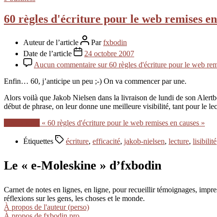
60 règles d'écriture pour le web remises en
Auteur de l’article
Par
fxbodin
Date de l’article
24 octobre 2007
Aucun commentaire
sur 60 règles d'écriture pour le web re
Enfin… 60, j’anticipe un peu ;-) On va commencer par une.
Alors voilà que Jakob Nielsen dans la livraison de lundi de son Alert
début de phrase, on leur donne une meilleure visibilité, tant pour le le
Lire la suite
« 60 règles d'écriture pour le web remises en causes »
Étiquettes
écriture
,
efficacité
,
jakob-nielsen
,
lecture
,
lisibilité
Le « e-Moleskine » d’fxbodin
Carnet de notes en lignes, en ligne, pour recueillir témoignages, im
réflexions sur les gens, les choses et le monde.
À propos de l'auteur (perso)
À propos de fxbodin.pro