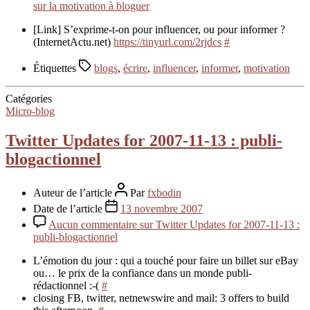
sur la motivation à bloguer
[Link] S’exprime-t-on pour influencer, ou pour informer ?
(InternetActu.net)
https://tinyurl.com/2rjdcs
#
Étiquettes
blogs
,
écrire
,
influencer
,
informer
,
motivation
Catégories
Micro-blog
Twitter Updates for 2007-11-13 : publi-
blogactionnel
Auteur de l’article
Par
fxbodin
Date de l’article
13 novembre 2007
Aucun commentaire
sur Twitter Updates for 2007-11-13 :
publi-blogactionnel
L’émotion du jour : qui a touché pour faire un billet sur eBay
ou… le prix de la confiance dans un monde publi-
rédactionnel :-(
#
closing FB, twitter, netnewswire and mail: 3 offers to build