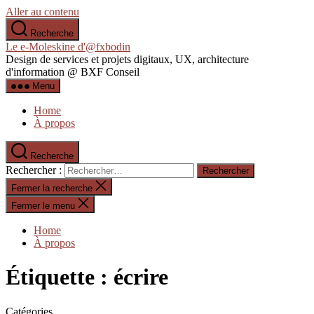
Aller au contenu
Recherche
Le e-Moleskine d'@fxbodin
Design de services et projets digitaux, UX, architecture
d'information @ BXF Conseil
Menu
Home
À propos
Recherche
Rechercher :
Fermer la recherche
Fermer le menu
Home
À propos
Étiquette :
écrire
Catégories