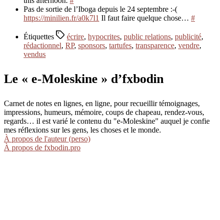
this afternoon.
#
Pas de sortie de l’Iboga depuis le 24 septembre :-(
https://minilien.fr/a0k7l1
Il faut faire quelque chose…
#
Étiquettes
écrire
,
hypocrites
,
public relations
,
publicité
,
rédactionnel
,
RP
,
sponsors
,
tartufes
,
transparence
,
vendre
,
vendus
Le « e-Moleskine » d’fxbodin
Carnet de notes en lignes, en ligne, pour recueillir témoignages,
impressions, humeurs, mémoire, coups de chapeau, rendez-vous,
regards… il est varié le contenu du "e-Moleskine" auquel je confie
mes réflexions sur les gens, les choses et le monde.
À propos de l'auteur (perso)
À propos de fxbodin.pro