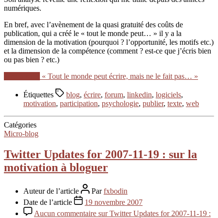
numériques.
En bref, avec l’avènement de la quasi gratuité des coûts de
publication, qui a créé le « tout le monde peut… » il y a la
dimension de la motivation (pourquoi ? l’opportunité, les motifs etc.)
et la dimension de la compétence (comment ? est-ce que j’écris bien
ou pas bien ? etc.)
Lire la suite
« Tout le monde peut écrire, mais ne le fait pas… »
Étiquettes
blog
,
écrire
,
forum
,
linkedin
,
logiciels
,
motivation
,
participation
,
psychologie
,
publier
,
texte
,
web
Catégories
Micro-blog
Twitter Updates for 2007-11-19 : sur la
motivation à bloguer
Auteur de l’article
Par
fxbodin
Date de l’article
19 novembre 2007
Aucun commentaire
sur Twitter Updates for 2007-11-19 :