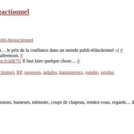
gactionnel
ubli-blogactionnel
ou… le prix de la confiance dans un monde publi-rédactionnel :-(
#
s afternoon.
#
en.fr/a0k7l1
Il faut faire quelque chose…
#
ctionnel
,
RP
,
sponsors
,
tartufes
,
transparence
,
vendre
,
vendus
pressions, humeurs, mémoire, coups de chapeau, rendez-vous, regards… il