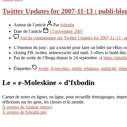
Twitter Updates for 2007-11-13 : publi-blo
Auteur de l’article
Par
fxbodin
Date de l’article
13 novembre 2007
Aucun commentaire
sur Twitter Updates for 2007-11-13 : p
L’émotion du jour : qui a touché pour faire un billet sur eBay 
closing FB, twitter, netnewswire and mail: 3 offers to build thi
Pas de sortie de l’Iboga depuis le 24 septembre :-(
https://minili
Étiquettes
écrire
,
hypocrites
,
public relations
,
publicité
,
réda
Le « e-Moleskine » d’fxbodin
Carnet de notes en lignes, en ligne, pour recueillir témoignages, im
réflexions sur les gens, les choses et le monde.
À propos de l'auteur (perso)
À propos de fxbodin.pro