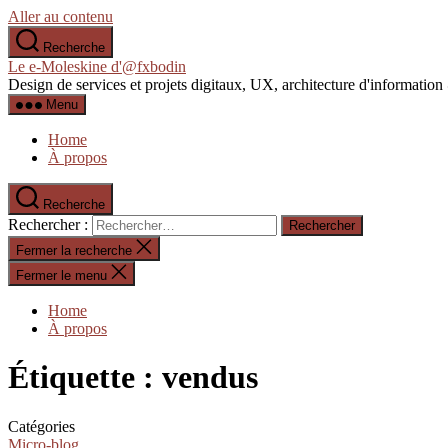
Aller au contenu
Recherche
Le e-Moleskine d'@fxbodin
Design de services et projets digitaux, UX, architecture d'informati
Menu
Home
À propos
Recherche
Rechercher :
Fermer la recherche
Fermer le menu
Home
À propos
Étiquette :
vendus
Catégories
Micro-blog