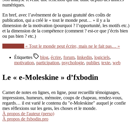
numériques.
En bref, avec l’avènement de la quasi gratuité des coûts de
publication, qui a créé le « tout le monde peut… » il y a la
dimension de la motivation (pourquoi ? l’opportunité, les motifs etc.)
et la dimension de la compétence (comment ? est-ce que j’écris bien
ou pas bien ? etc.)
Lire la suite
« Tout le monde peut écrire, mais ne le fait pas… »
Étiquettes
blog
,
écrire
,
forum
,
linkedin
,
logiciels
,
motivation
,
participation
,
psychologie
,
publier
,
texte
,
web
Le « e-Moleskine » d’fxbodin
Carnet de notes en lignes, en ligne, pour recueillir témoignages,
impressions, humeurs, mémoire, coups de chapeau, rendez-vous,
regards… il est varié le contenu du "e-Moleskine" auquel je confie
mes réflexions sur les gens, les choses et le monde.
À propos de l'auteur (perso)
À propos de fxbodin.pro