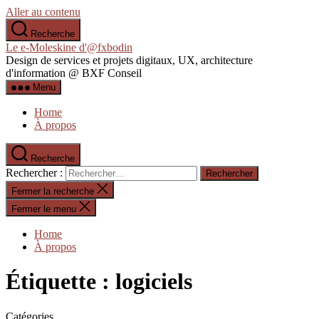
Aller au contenu
Recherche
Le e-Moleskine d'@fxbodin
Design de services et projets digitaux, UX, architecture
d'information @ BXF Conseil
Menu
Home
À propos
Recherche
Rechercher :
Fermer la recherche
Fermer le menu
Home
À propos
Étiquette :
logiciels
Catégories