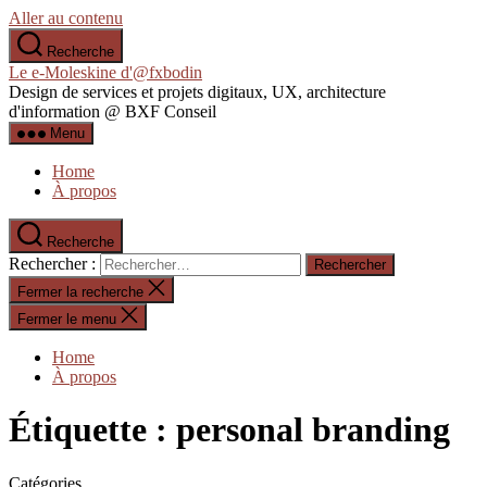
Aller au contenu
Recherche
Le e-Moleskine d'@fxbodin
Design de services et projets digitaux, UX, architecture
d'information @ BXF Conseil
Menu
Home
À propos
Recherche
Rechercher :
Fermer la recherche
Fermer le menu
Home
À propos
Étiquette :
personal branding
Catégories