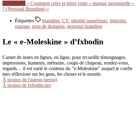
Lire la suite
« Comment créer et gérer votre « marque personnelle »
? (Personal Branding) »
Étiquettes
branding
,
CV
,
identité numérique
,
linkedin
,
marque
,
nom de domaine
,
personal branding
Le « e-Moleskine » d’fxbodin
Carnet de notes en lignes, en ligne, pour recueillir témoignages,
impressions, humeurs, mémoire, coups de chapeau, rendez-vous,
regards… il est varié le contenu du "e-Moleskine" auquel je confie
mes réflexions sur les gens, les choses et le monde.
À propos de l'auteur (perso)
À propos de fxbodin.pro