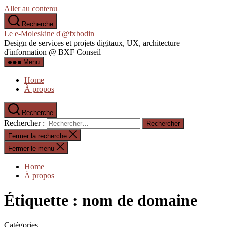
Aller au contenu
Recherche
Le e-Moleskine d'@fxbodin
Design de services et projets digitaux, UX, architecture
d'information @ BXF Conseil
Menu
Home
À propos
Recherche
Rechercher :
Fermer la recherche
Fermer le menu
Home
À propos
Étiquette :
nom de domaine
Catégories