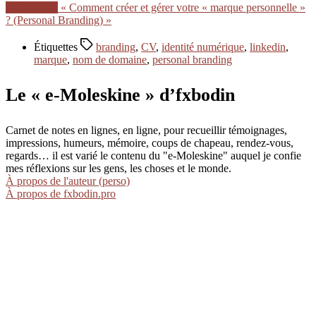
Lire la suite
« Comment créer et gérer votre « marque personnelle »
? (Personal Branding) »
Étiquettes
branding
,
CV
,
identité numérique
,
linkedin
,
marque
,
nom de domaine
,
personal branding
Le « e-Moleskine » d’fxbodin
Carnet de notes en lignes, en ligne, pour recueillir témoignages,
impressions, humeurs, mémoire, coups de chapeau, rendez-vous,
regards… il est varié le contenu du "e-Moleskine" auquel je confie
mes réflexions sur les gens, les choses et le monde.
À propos de l'auteur (perso)
À propos de fxbodin.pro