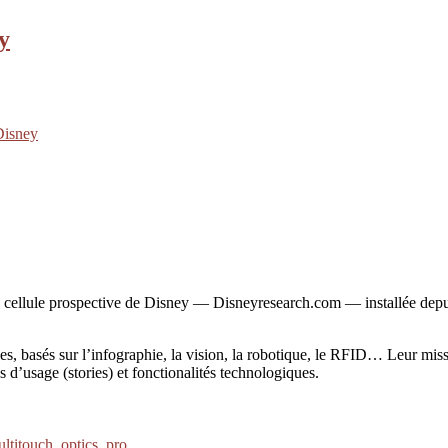
y
Disney
 cellule prospective de Disney — Disneyresearch.com — installée depuis
s, basés sur l’infographie, la vision, la robotique, le RFID… Leur miss
s d’usage (stories) et fonctionalités technologiques.
ltitouch
,
optics
,
pro