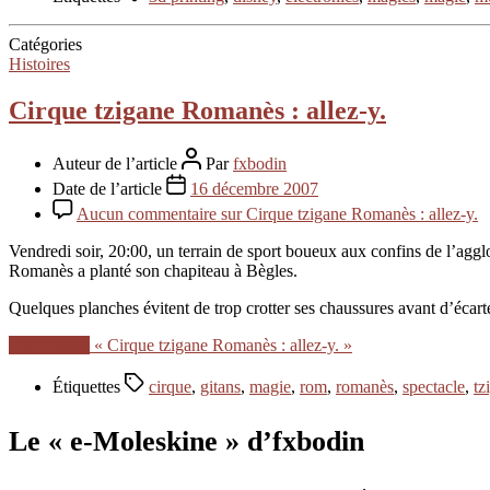
Catégories
Histoires
Cirque tzigane Romanès : allez-y.
Auteur de l’article
Par
fxbodin
Date de l’article
16 décembre 2007
Aucun commentaire
sur Cirque tzigane Romanès : allez-y.
Vendredi soir, 20:00, un terrain de sport boueux aux confins de l’agg
Romanès a planté son chapiteau à Bègles.
Quelques planches évitent de trop crotter ses chaussures avant d’écart
Lire la suite
« Cirque tzigane Romanès : allez-y. »
Étiquettes
cirque
,
gitans
,
magie
,
rom
,
romanès
,
spectacle
,
tz
Le « e-Moleskine » d’fxbodin