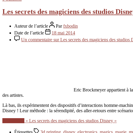
Les secrets des magiciens des studios Disne
Auteur de l’article
Par
fxbodin
Date de l’article
18 mai 2014
Un commentaire
sur Les secrets des magiciens des studios 
Eric Brockmeyer appartient à la
des artistes.
Là bas, ils expérimentent des dispositifs d’interactions homme-machine
Disney ! Leur méthode : la sérendipité, des aller-retours entre scénario
Lire la suite
« Les secrets des magiciens des studios Disney »
Étiquettes
3d printing
,
disney
,
electronics
,
magics
,
magie
,
mu