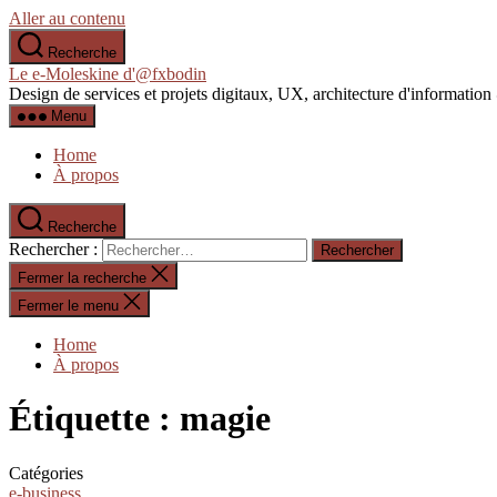
Aller au contenu
Recherche
Le e-Moleskine d'@fxbodin
Design de services et projets digitaux, UX, architecture d'informati
Menu
Home
À propos
Recherche
Rechercher :
Fermer la recherche
Fermer le menu
Home
À propos
Étiquette :
magie
Catégories
e-business