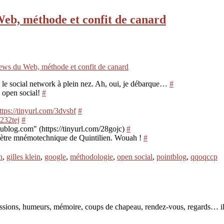
Web, méthode et confit de canard
news du Web, méthode et confit de canard
t le social network à plein nez. Ah, oui, je débarque…
#
 open social!
#
ttps://tinyurl.com/3dvsbf
#
/232tej
#
ublog.com" (https://tinyurl.com/28gojc)
#
examètre mnémotechnique de Quintilien. Wouah !
#
n
,
gilles klein
,
google
,
méthodologie
,
open social
,
pointblog
,
qqoqccp
pressions, humeurs, mémoire, coups de chapeau, rendez-vous, regards… il