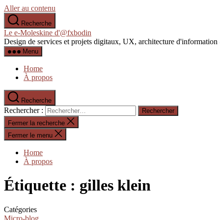
Aller au contenu
Recherche
Le e-Moleskine d'@fxbodin
Design de services et projets digitaux, UX, architecture d'informati
Menu
Home
À propos
Recherche
Rechercher :
Fermer la recherche
Fermer le menu
Home
À propos
Étiquette :
gilles klein
Catégories
Micro-blog