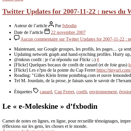
Twitter Updates for 2007-11-22 : news du 
Auteur de l’article
Par
fxbodin
Date de l’article
22 novembre 2007
Aucun commentaire
sur Twitter Updates for 2007-11-22 : 
Maintenant, sur Google groupes, les profils, les pages… ça sen
Updating network graph and hand-synching profiles. Hurry up,
@mkrus confit : je t’ai répondu sur Flickr ;-)
#
[Flickr] Quelques bocaux de confit de canard (et de foie gras)
h
[Flickr] Les e?pis de la pointe du Cap Ferret
https://tinyurl.com
Reading: "Gilles Klein ferme pointblog.com et ouvre lemonded
Tel M. Jourdain, de la prose, je faisais sans le savoir de l’h
Étiquettes
canard
,
Cap Ferret
,
confit
,
environnement
,
érosio
Le « e-Moleskine » d’fxbodin
Carnet de notes en lignes, en ligne, pour recueillir témoignages, im
réflexions sur les gens, les choses et le monde.