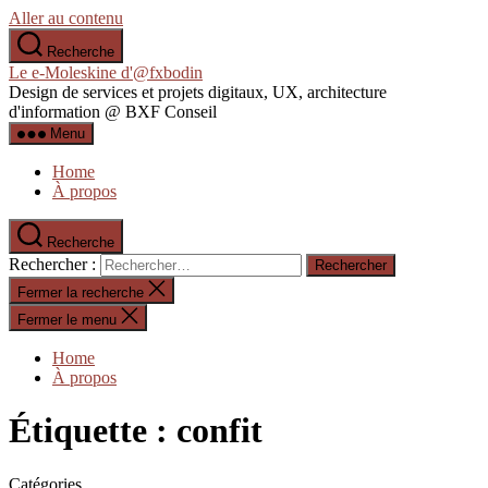
Aller au contenu
Recherche
Le e-Moleskine d'@fxbodin
Design de services et projets digitaux, UX, architecture
d'information @ BXF Conseil
Menu
Home
À propos
Recherche
Rechercher :
Fermer la recherche
Fermer le menu
Home
À propos
Étiquette :
confit
Catégories