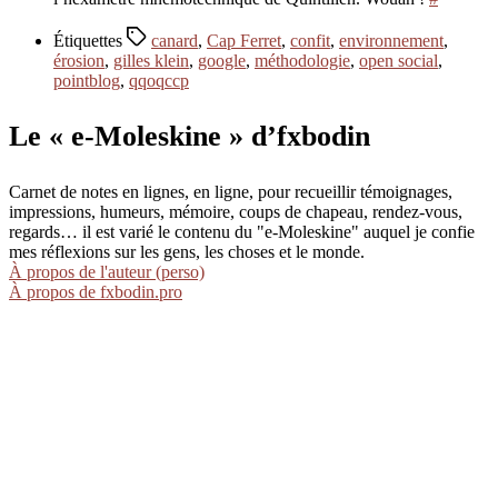
Étiquettes
canard
,
Cap Ferret
,
confit
,
environnement
,
érosion
,
gilles klein
,
google
,
méthodologie
,
open social
,
pointblog
,
qqoqccp
Le « e-Moleskine » d’fxbodin
Carnet de notes en lignes, en ligne, pour recueillir témoignages,
impressions, humeurs, mémoire, coups de chapeau, rendez-vous,
regards… il est varié le contenu du "e-Moleskine" auquel je confie
mes réflexions sur les gens, les choses et le monde.
À propos de l'auteur (perso)
À propos de fxbodin.pro