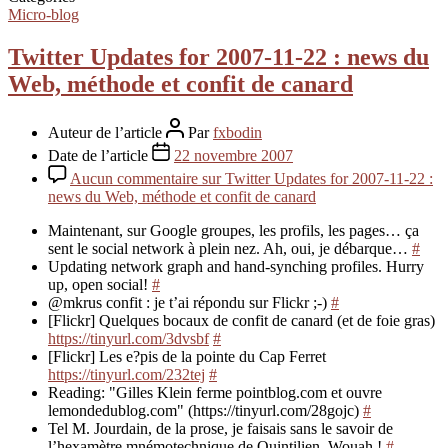
Micro-blog
Twitter Updates for 2007-11-22 : news du
Web, méthode et confit de canard
Auteur de l’article
Par
fxbodin
Date de l’article
22 novembre 2007
Aucun commentaire
sur Twitter Updates for 2007-11-22 :
news du Web, méthode et confit de canard
Maintenant, sur Google groupes, les profils, les pages… ça
sent le social network à plein nez. Ah, oui, je débarque…
#
Updating network graph and hand-synching profiles. Hurry
up, open social!
#
@mkrus confit : je t’ai répondu sur Flickr ;-)
#
[Flickr] Quelques bocaux de confit de canard (et de foie gras)
https://tinyurl.com/3dvsbf
#
[Flickr] Les e?pis de la pointe du Cap Ferret
https://tinyurl.com/232tej
#
Reading: "Gilles Klein ferme pointblog.com et ouvre
lemondedublog.com" (https://tinyurl.com/28gojc)
#
Tel M. Jourdain, de la prose, je faisais sans le savoir de
l’hexamètre mnémotechnique de Quintilien. Wouah !
#