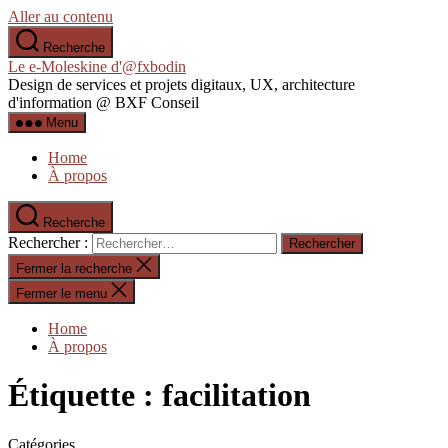
Aller au contenu
Recherche
Le e-Moleskine d'@fxbodin
Design de services et projets digitaux, UX, architecture
d'information @ BXF Conseil
Menu
Home
À propos
Recherche
Rechercher :
Fermer la recherche
Fermer le menu
Home
À propos
Étiquette :
facilitation
Catégories