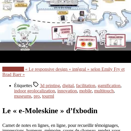
On parle de sites web de musées, d’applications mobiles, et in fine
d’expérience de visite.
« Responsive ».
Contrairement à ce que d’aucun croient, il ne s’agit pas que de la
taille de l’écran.
Un très intéressant atelier lors de Museums and the Web 2014,
permettait de bien prendre conscience de l’étendue de la question.
C’est autours de la personnalisation, mais au delà des « profils »
Par ex. « jeune mère de famille » a des attentes ≠ selon qu’elle fat la
visite entre copines ou avec ses 2 enfants…
Lire la suite
« Le responsive design « intégral » selon Emily Fry et
Brad Baer »
Étiquettes
3d printing
,
digital
,
facilitation
,
gamification
,
indoor geolocalization
,
innovation
,
mobile
,
multitouch
,
museums
,
pro
,
tourml
Le « e-Moleskine » d’fxbodin
Carnet de notes en lignes, en ligne, pour recueillir témoignages,
impressions, humeurs, mémoire, coups de chapeau, rendez-vous,