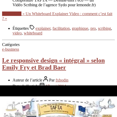
Comprendre TAFTA — Dessine-moi l’éco — un
Vidéo Scribing de l’agence Sydo pour lemonde.fr)
Lire la suite
« Un Whiteboard Explainer Video : comment c’est fait
? »
Étiquettes
explainer
,
facilitation
,
graphique
,
pro
,
scribing
,
video
,
whiteboard
Catégories
e-business
Le responsive design « intégral » selon
Emily Fry et Brad Baer
Auteur de l’article
Par
fxbodin
Date de l’article
17 mai 2014
Aucun commentaire
sur Le responsive design « intégral »
selon Emily Fry et Brad Baer
Où l’on apprend que au delà du buzzword, « responsive design » est
aussi une question de motivations.