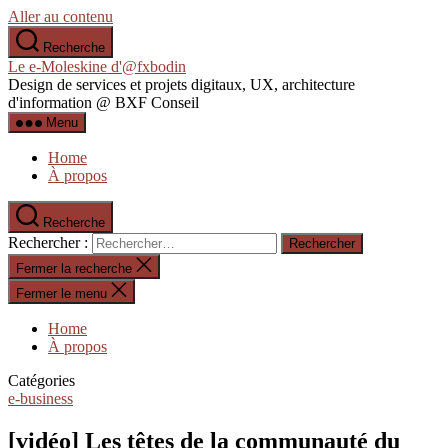
Aller au contenu
Recherche
Le e-Moleskine d'@fxbodin
Design de services et projets digitaux, UX, architecture
d'information @ BXF Conseil
Menu
Home
À propos
Recherche
Rechercher :
Fermer la recherche
Fermer le menu
Home
À propos
Catégories
e-business
[vidéo] Les têtes de la communauté du