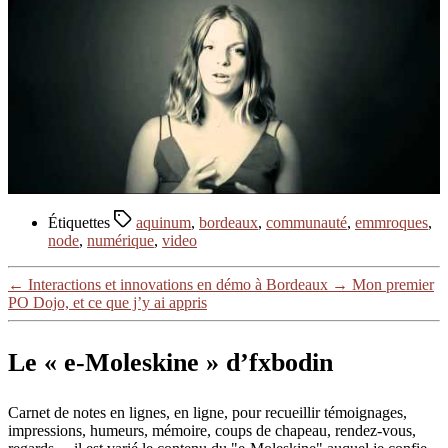
Étiquettes
aquinum
,
bordeaux
,
communauté
,
emmroques
,
node
,
numérique
,
video
←
Interactions et innovations en démo à Bordeaux
→
Mon premier
PO Dojo, et ce que j’y ai appris
Le « e-Moleskine » d’fxbodin
Carnet de notes en lignes, en ligne, pour recueillir témoignages,
impressions, humeurs, mémoire, coups de chapeau, rendez-vous,