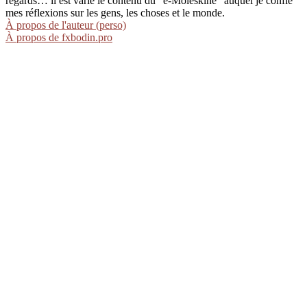
regards… il est varié le contenu du "e-Moleskine" auquel je confie
mes réflexions sur les gens, les choses et le monde.
À propos de l'auteur (perso)
À propos de fxbodin.pro