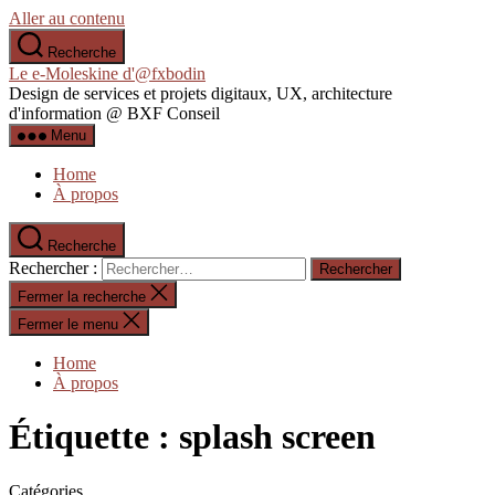
Aller au contenu
Recherche
Le e-Moleskine d'@fxbodin
Design de services et projets digitaux, UX, architecture
d'information @ BXF Conseil
Menu
Home
À propos
Recherche
Rechercher :
Fermer la recherche
Fermer le menu
Home
À propos
Étiquette :
splash screen
Catégories