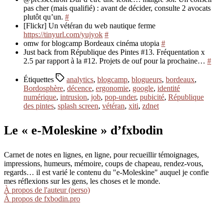
pas cher (mais qualifié) : avant de décider, consulte 2 avocats
plutôt qu’un.
#
[Flickr] Un vétéran du web nautique ferme
https://tinyurl.com/yujyok
#
omw for blogcamp Bordeaux cinéma utopia
#
Just back from République des Pintes #13. Fréquentation x
2.5 par rapport à la #12. Projets de ouf pour la prochaine…
#
Étiquettes
analytics
,
blogcamp
,
blogueurs
,
bordeaux
,
Bordosphère
,
décence
,
ergonomie
,
google
,
identité
numérique
,
intrusion
,
job
,
pop-under
,
pubicité
,
République
des pintes
,
splash screen
,
vétéran
,
xiti
,
zdnet
Le « e-Moleskine » d’fxbodin
Carnet de notes en lignes, en ligne, pour recueillir témoignages,
impressions, humeurs, mémoire, coups de chapeau, rendez-vous,
regards… il est varié le contenu du "e-Moleskine" auquel je confie
mes réflexions sur les gens, les choses et le monde.
À propos de l'auteur (perso)
À propos de fxbodin.pro