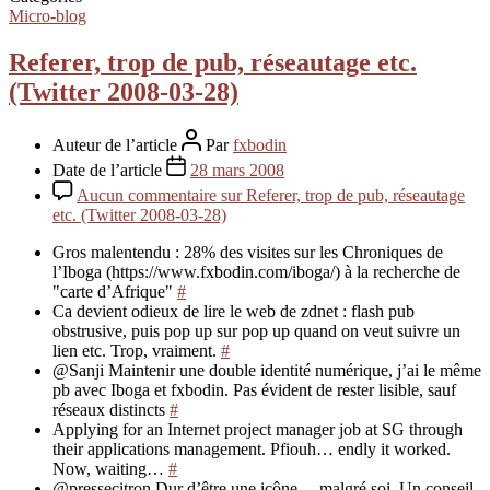
Micro-blog
Referer, trop de pub, réseautage etc.
(Twitter 2008-03-28)
Auteur de l’article
Par
fxbodin
Date de l’article
28 mars 2008
Aucun commentaire
sur Referer, trop de pub, réseautage
etc. (Twitter 2008-03-28)
Gros malentendu : 28% des visites sur les Chroniques de
l’Iboga (https://www.fxbodin.com/iboga/) à la recherche de
"carte d’Afrique"
#
Ca devient odieux de lire le web de zdnet : flash pub
obstrusive, puis pop up sur pop up quand on veut suivre un
lien etc. Trop, vraiment.
#
@Sanji Maintenir une double identité numérique, j’ai le même
pb avec Iboga et fxbodin. Pas évident de rester lisible, sauf
réseaux distincts
#
Applying for an Internet project manager job at SG through
their applications management. Pfiouh… endly it worked.
Now, waiting…
#
@pressecitron Dur d’être une icône… malgré soi. Un conseil