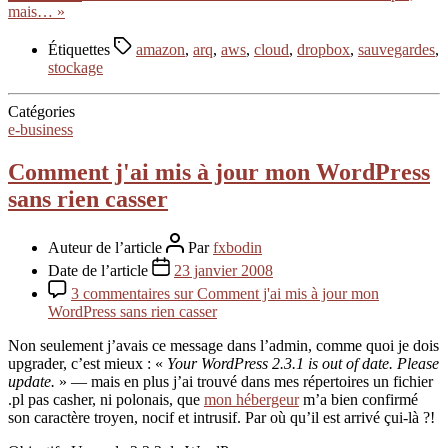
mais… »
Étiquettes
amazon
,
arq
,
aws
,
cloud
,
dropbox
,
sauvegardes
,
stockage
Catégories
e-business
Comment j'ai mis à jour mon WordPress
sans rien casser
Auteur de l’article
Par
fxbodin
Date de l’article
23 janvier 2008
3 commentaires
sur Comment j'ai mis à jour mon
WordPress sans rien casser
Non seulement j’avais ce message dans l’admin, comme quoi je dois
upgrader, c’est mieux : «
Your WordPress 2.3.1 is out of date. Please
update.
» — mais en plus j’ai trouvé dans mes répertoires un fichier
.pl pas casher, ni polonais, que
mon hébergeur
m’a bien confirmé
son caractère troyen, nocif et intrusif. Par où qu’il est arrivé çui-là ?!