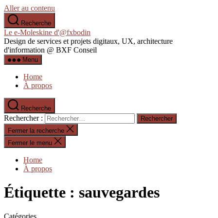
Aller au contenu
Recherche
Le e-Moleskine d'@fxbodin
Design de services et projets digitaux, UX, architecture
d'information @ BXF Conseil
Menu
Home
À propos
Recherche
Rechercher :
Fermer la recherche
Fermer le menu
Home
À propos
Étiquette :
sauvegardes
Catégories