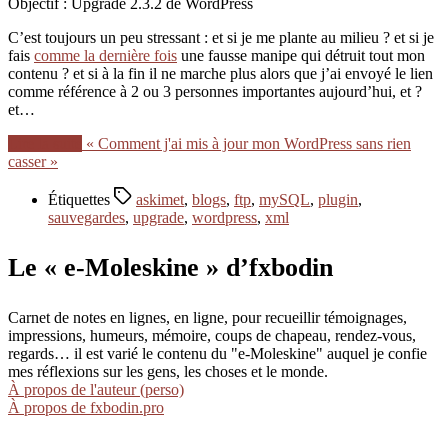
Objectif : Upgrade 2.3.2 de WordPress
C’est toujours un peu stressant : et si je me plante au milieu ? et si je
fais
comme la dernière fois
une fausse manipe qui détruit tout mon
contenu ? et si à la fin il ne marche plus alors que j’ai envoyé le lien
comme référence à 2 ou 3 personnes importantes aujourd’hui, et ?
et…
Lire la suite
« Comment j'ai mis à jour mon WordPress sans rien
casser »
Étiquettes
askimet
,
blogs
,
ftp
,
mySQL
,
plugin
,
sauvegardes
,
upgrade
,
wordpress
,
xml
Le « e-Moleskine » d’fxbodin
Carnet de notes en lignes, en ligne, pour recueillir témoignages,
impressions, humeurs, mémoire, coups de chapeau, rendez-vous,
regards… il est varié le contenu du "e-Moleskine" auquel je confie
mes réflexions sur les gens, les choses et le monde.
À propos de l'auteur (perso)
À propos de fxbodin.pro