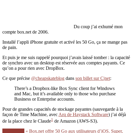
Du coup j’ai exhumé mon
compte box.net de 2006.
Installé l’appli iPhone gratuite et activé les 50 Go, ça ne mange pas
de pain.
Et puis je me suis rappelé pourquoi j’avais laissé tomber : la capacité
de synchro avec un desktop est réservée aux comptes payants. Ce
qu’on a pour rien avec DropBox.
Ce que précise
@cheapskateblog
dans
son billet sur C|net
:
There’s a Dropbox-like Box Sync client for Windows
and Mac, but it’s available only to those who purchase
Business or Enterprise accounts.
Pour de grandes capacités de stockage payantes (sauvegarde à la
façon de Time Machine, avec
Arq de Haystack Software
) j’ai déjà
1
de la place chez le Claude
de Amazon (AWS-S3).
Lire la suite
« Box.net offre 50 Go aux utilisateurs d’iOS. Super,