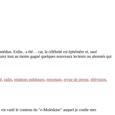
édias. Enfin.. a été… car, la célébrité est éphémère et, sauf
us aurez tout au moins gagné quelques nouveaux lecteurs ou abonnés qui
té
,
radio
,
relations publiques
,
reportage
,
revue de presse
,
télévision
,
 est varié le contenu du "e-Moleskine" auquel je confie mes