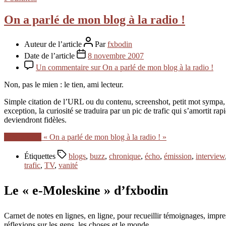
On a parlé de mon blog à la radio !
Auteur de l’article
Par
fxbodin
Date de l’article
8 novembre 2007
Un commentaire
sur On a parlé de mon blog à la radio !
Non, pas le mien : le tien, ami lecteur.
Simple citation de l’URL ou du contenu, screenshot, petit mot sympa, r
exception, la curiosité se traduira par un pic de trafic qui s’amortit
deviendront fidèles.
Lire la suite
« On a parlé de mon blog à la radio ! »
Étiquettes
blogs
,
buzz
,
chronique
,
écho
,
émission
,
interview
trafic
,
TV
,
vanité
Le « e-Moleskine » d’fxbodin
Carnet de notes en lignes, en ligne, pour recueillir témoignages, im
réflexions sur les gens, les choses et le monde.