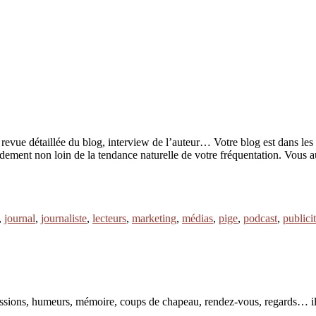
evue détaillée du blog, interview de l’auteur… Votre blog est dans les m
 rapidement non loin de la tendance naturelle de votre fréquentation. Vo
,
journal
,
journaliste
,
lecteurs
,
marketing
,
médias
,
pige
,
podcast
,
publici
pressions, humeurs, mémoire, coups de chapeau, rendez-vous, regards… il