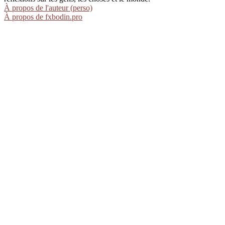
À propos de l'auteur (perso)
À propos de fxbodin.pro