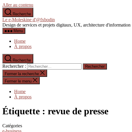
Aller au contenu
Recherche
Le e-Moleskine d'@fxbodin
Design de services et projets digitaux, UX, architecture d'informati
Menu
Home
À propos
Recherche
Rechercher :
Fermer la recherche
Fermer le menu
Home
À propos
Étiquette :
revue de presse
Catégories
e-business