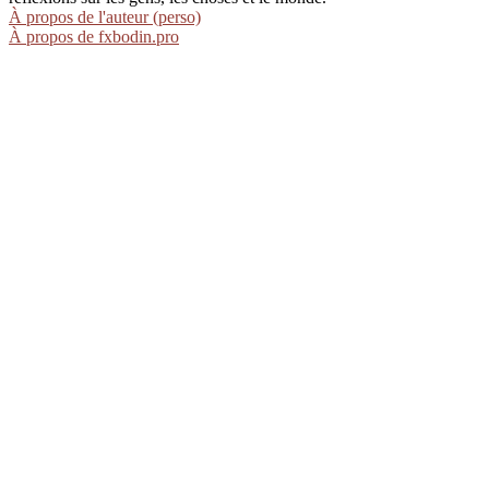
À propos de l'auteur (perso)
À propos de fxbodin.pro