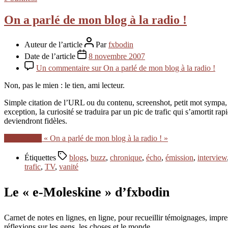
On a parlé de mon blog à la radio !
Auteur de l’article
Par
fxbodin
Date de l’article
8 novembre 2007
Un commentaire
sur On a parlé de mon blog à la radio !
Non, pas le mien : le tien, ami lecteur.
Simple citation de l’URL ou du contenu, screenshot, petit mot sympa, r
exception, la curiosité se traduira par un pic de trafic qui s’amortit
deviendront fidèles.
Lire la suite
« On a parlé de mon blog à la radio ! »
Étiquettes
blogs
,
buzz
,
chronique
,
écho
,
émission
,
interview
trafic
,
TV
,
vanité
Le « e-Moleskine » d’fxbodin
Carnet de notes en lignes, en ligne, pour recueillir témoignages, im
réflexions sur les gens, les choses et le monde.