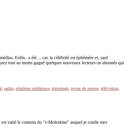
édias. Enfin.. a été… car, la célébrité est éphémère et, sauf
us aurez tout au moins gagné quelques nouveaux lecteurs ou abonnés qui
té
,
radio
,
relations publiques
,
reportage
,
revue de presse
,
télévision
,
 est varié le contenu du "e-Moleskine" auquel je confie mes