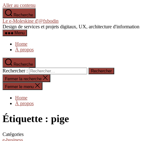
Aller au contenu
Recherche
Le e-Moleskine d'@fxbodin
Design de services et projets digitaux, UX, architecture d'informati
Menu
Home
À propos
Recherche
Rechercher :
Fermer la recherche
Fermer le menu
Home
À propos
Étiquette :
pige
Catégories
e-business