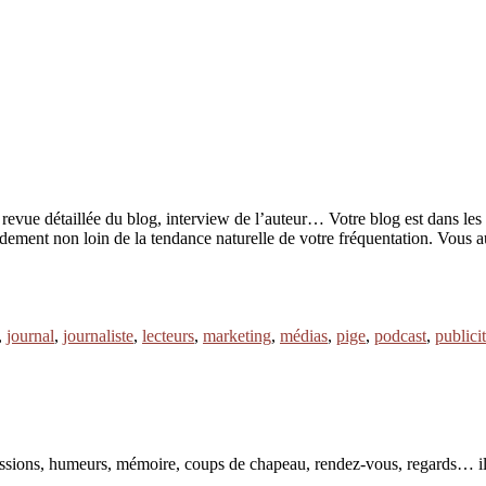
evue détaillée du blog, interview de l’auteur… Votre blog est dans les m
 rapidement non loin de la tendance naturelle de votre fréquentation. Vo
,
journal
,
journaliste
,
lecteurs
,
marketing
,
médias
,
pige
,
podcast
,
publici
pressions, humeurs, mémoire, coups de chapeau, rendez-vous, regards… il