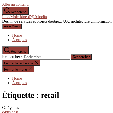
Aller au contenu
Recherche
Le e-Moleskine d'@fxbodin
Design de services et projets digitaux, UX, architecture d'informati
Menu
Home
À propos
Recherche
Rechercher :
Fermer la recherche
Fermer le menu
Home
À propos
Étiquette :
retail
Catégories
e-business