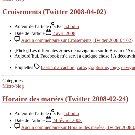
Croisements (Twitter 2008-04-02)
Auteur de l’article
Par
fxbodin
Date de l’article
2 avril 2008
Aucun commentaire
sur Croisements (Twitter 2008-04-02)
[Flickr] Les différentes zones de navigation sur le Bassin d’A
Aujourd’hui, Facebook m’a servi à quelque chose ! A découvrir 
Étiquettes
bassin d'arcachon
,
carte
,
graphisme
,
logo
,
navigu
Catégories
Micro-blog
Horaire des marées (Twitter 2008-02-24)
Auteur de l’article
Par
fxbodin
Date de l’article
24 février 2008
Aucun commentaire
sur Horaire des marées (Twitter 2008-