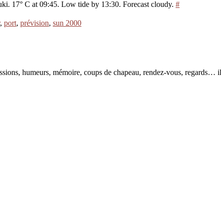
ouki. 17° C at 09:45. Low tide by 13:30. Forecast cloudy.
#
,
port
,
prévision
,
sun 2000
pressions, humeurs, mémoire, coups de chapeau, rendez-vous, regards… il