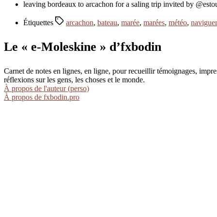
leaving bordeaux to arcachon for a saling trip invited by @est
Étiquettes
arcachon
,
bateau
,
marée
,
marées
,
météo
,
naviguer
Le « e-Moleskine » d’fxbodin
Carnet de notes en lignes, en ligne, pour recueillir témoignages, im
réflexions sur les gens, les choses et le monde.
À propos de l'auteur (perso)
À propos de fxbodin.pro