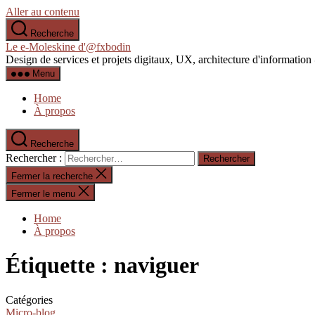
Aller au contenu
Recherche
Le e-Moleskine d'@fxbodin
Design de services et projets digitaux, UX, architecture d'informati
Menu
Home
À propos
Recherche
Rechercher :
Fermer la recherche
Fermer le menu
Home
À propos
Étiquette :
naviguer
Catégories
Micro-blog