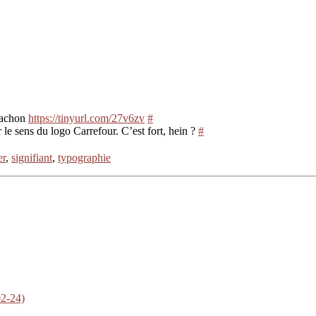
rcachon
https://tinyurl.com/27v6zv
#
le sens du logo Carrefour. C’est fort, hein ?
#
er
,
signifiant
,
typographie
02-24)