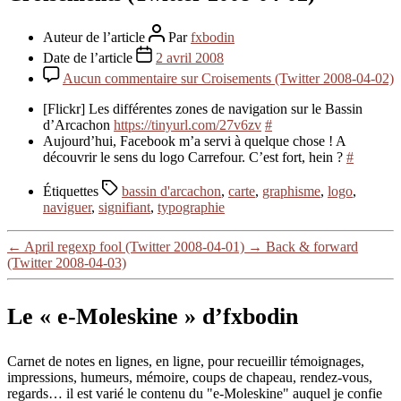
Auteur de l’article
Par
fxbodin
Date de l’article
2 avril 2008
Aucun commentaire
sur Croisements (Twitter 2008-04-02)
[Flickr] Les différentes zones de navigation sur le Bassin
d’Arcachon
https://tinyurl.com/27v6zv
#
Aujourd’hui, Facebook m’a servi à quelque chose ! A
découvrir le sens du logo Carrefour. C’est fort, hein ?
#
Étiquettes
bassin d'arcachon
,
carte
,
graphisme
,
logo
,
naviguer
,
signifiant
,
typographie
←
April regexp fool (Twitter 2008-04-01)
→
Back & forward
(Twitter 2008-04-03)
Le « e-Moleskine » d’fxbodin
Carnet de notes en lignes, en ligne, pour recueillir témoignages,
impressions, humeurs, mémoire, coups de chapeau, rendez-vous,
regards… il est varié le contenu du "e-Moleskine" auquel je confie