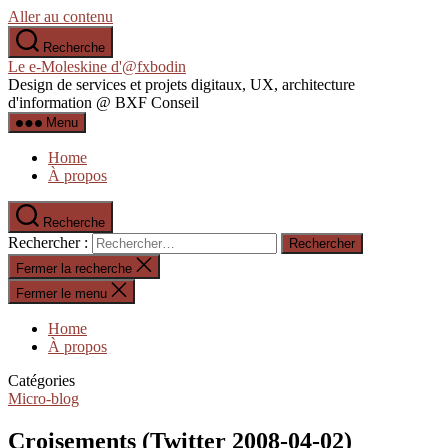
Aller au contenu
Recherche
Le e-Moleskine d'@fxbodin
Design de services et projets digitaux, UX, architecture
d'information @ BXF Conseil
Menu
Home
À propos
Recherche
Rechercher :
Fermer la recherche
Fermer le menu
Home
À propos
Catégories
Micro-blog
Croisements (Twitter 2008-04-02)