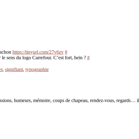
rcachon
https://tinyurl.com/27v6zv
#
le sens du logo Carrefour. C’est fort, hein ?
#
er
,
signifiant
,
typographie
pressions, humeurs, mémoire, coups de chapeau, rendez-vous, regards… il