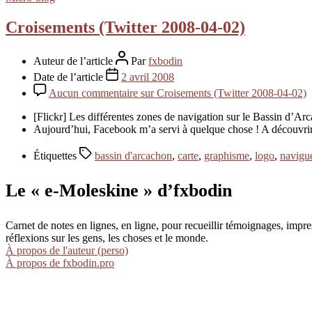
Croisements (Twitter 2008-04-02)
Auteur de l’article
Par
fxbodin
Date de l’article
2 avril 2008
Aucun commentaire
sur Croisements (Twitter 2008-04-02)
[Flickr] Les différentes zones de navigation sur le Bassin d’A
Aujourd’hui, Facebook m’a servi à quelque chose ! A découvrir 
Étiquettes
bassin d'arcachon
,
carte
,
graphisme
,
logo
,
navigu
Le « e-Moleskine » d’fxbodin
Carnet de notes en lignes, en ligne, pour recueillir témoignages, im
réflexions sur les gens, les choses et le monde.
À propos de l'auteur (perso)
À propos de fxbodin.pro