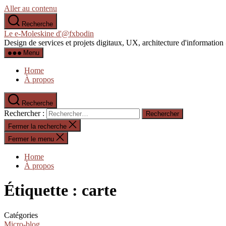
Aller au contenu
Recherche
Le e-Moleskine d'@fxbodin
Design de services et projets digitaux, UX, architecture d'informati
Menu
Home
À propos
Recherche
Rechercher :
Fermer la recherche
Fermer le menu
Home
À propos
Étiquette :
carte
Catégories
Micro-blog