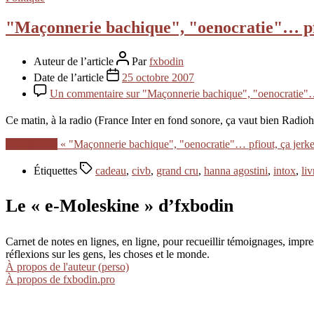
"Maçonnerie bachique", "oenocratie"… pf
Auteur de l’article
Par
fxbodin
Date de l’article
25 octobre 2007
Un commentaire
sur "Maçonnerie bachique", "oenocratie"…
Ce matin, à la radio (France Inter en fond sonore, ça vaut bien Radio
Lire la suite
« "Maçonnerie bachique", "oenocratie"… pfiout, ça jerk
Étiquettes
cadeau
,
civb
,
grand cru
,
hanna agostini
,
intox
,
liv
Le « e-Moleskine » d’fxbodin
Carnet de notes en lignes, en ligne, pour recueillir témoignages, im
réflexions sur les gens, les choses et le monde.
À propos de l'auteur (perso)
À propos de fxbodin.pro