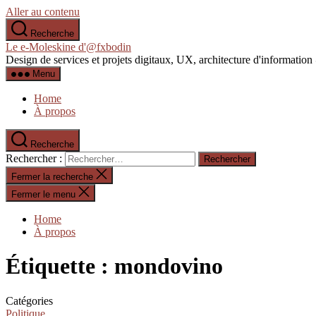
Aller au contenu
Recherche
Le e-Moleskine d'@fxbodin
Design de services et projets digitaux, UX, architecture d'informati
Menu
Home
À propos
Recherche
Rechercher :
Fermer la recherche
Fermer le menu
Home
À propos
Étiquette :
mondovino
Catégories
Politique