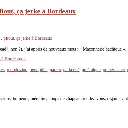
iout, ça jerke à Bordeaux
 pfiout, ça jerke à Bordeaux
1
head
, non ?), j’ai appris de nouveaux mots : « Maçonnerie bachique », 
e à Bordeaux »
res
,
mondovino
,
oenophile
,
parker
,
parkerisé
,
polémique
,
pontet-canet
,
pressions, humeurs, mémoire, coups de chapeau, rendez-vous, regards… il