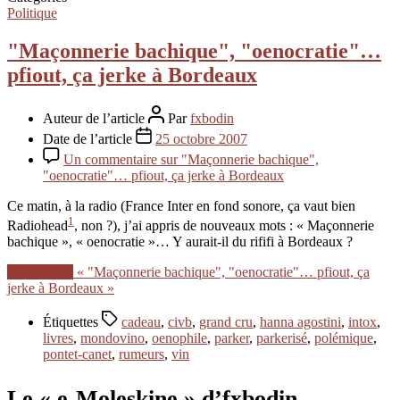
Politique
"Maçonnerie bachique", "oenocratie"…
pfiout, ça jerke à Bordeaux
Auteur de l’article
Par
fxbodin
Date de l’article
25 octobre 2007
Un commentaire
sur "Maçonnerie bachique",
"oenocratie"… pfiout, ça jerke à Bordeaux
Ce matin, à la radio (France Inter en fond sonore, ça vaut bien
1
Radiohead
, non ?), j’ai appris de nouveaux mots : « Maçonnerie
bachique », « oenocratie »… Y aurait-il du rififi à Bordeaux ?
Lire la suite
« "Maçonnerie bachique", "oenocratie"… pfiout, ça
jerke à Bordeaux »
Étiquettes
cadeau
,
civb
,
grand cru
,
hanna agostini
,
intox
,
livres
,
mondovino
,
oenophile
,
parker
,
parkerisé
,
polémique
,
pontet-canet
,
rumeurs
,
vin
Le « e-Moleskine » d’fxbodin