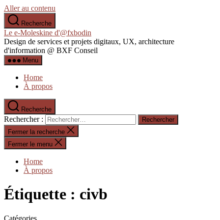
Aller au contenu
Recherche
Le e-Moleskine d'@fxbodin
Design de services et projets digitaux, UX, architecture
d'information @ BXF Conseil
Menu
Home
À propos
Recherche
Rechercher :
Fermer la recherche
Fermer le menu
Home
À propos
Étiquette :
civb
Catégories