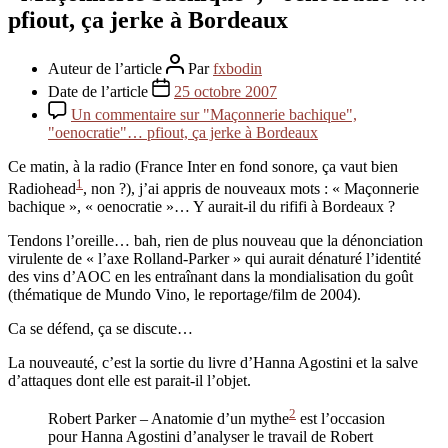
pfiout, ça jerke à Bordeaux
Auteur de l’article
Par
fxbodin
Date de l’article
25 octobre 2007
Un commentaire
sur "Maçonnerie bachique",
"oenocratie"… pfiout, ça jerke à Bordeaux
Ce matin, à la radio (France Inter en fond sonore, ça vaut bien
1
Radiohead
, non ?), j’ai appris de nouveaux mots : « Maçonnerie
bachique », « oenocratie »… Y aurait-il du rififi à Bordeaux ?
Tendons l’oreille… bah, rien de plus nouveau que la dénonciation
virulente de « l’axe Rolland-Parker » qui aurait dénaturé l’identité
des vins d’AOC en les entraînant dans la mondialisation du goût
(thématique de Mundo Vino, le reportage/film de 2004).
Ca se défend, ça se discute…
La nouveauté, c’est la sortie du livre d’Hanna Agostini et la salve
d’attaques dont elle est parait-il l’objet.
2
Robert Parker – Anatomie d’un mythe
est l’occasion
pour Hanna Agostini d’analyser le travail de Robert