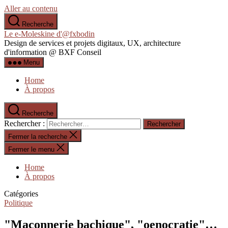
Aller au contenu
Recherche
Le e-Moleskine d'@fxbodin
Design de services et projets digitaux, UX, architecture
d'information @ BXF Conseil
Menu
Home
À propos
Recherche
Rechercher :
Fermer la recherche
Fermer le menu
Home
À propos
Catégories
Politique
"Maçonnerie bachique", "oenocratie"…