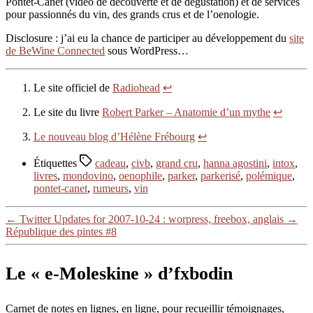
Pontet-Canet (vidéo de découverte et de dégustation) et de services
pour passionnés du vin, des grands crus et de l’oenologie.
Disclosure : j’ai eu la chance de participer au développement du
site
de BeWine Connected
sous WordPress…
Le site officiel de
Radiohead
↩
Le site du livre
Robert Parker – Anatomie d’un mythe
↩
Le nouveau blog d’Hélène Frébourg
↩
Étiquettes
cadeau
,
civb
,
grand cru
,
hanna agostini
,
intox
,
livres
,
mondovino
,
oenophile
,
parker
,
parkerisé
,
polémique
,
pontet-canet
,
rumeurs
,
vin
←
Twitter Updates for 2007-10-24 : worpress, freebox, anglais
→
République des pintes #8
Le « e-Moleskine » d’fxbodin
Carnet de notes en lignes, en ligne, pour recueillir témoignages,