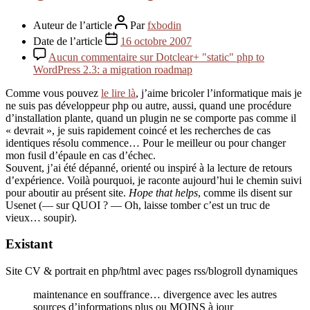
Auteur de l’article
Par
fxbodin
Date de l’article
16 octobre 2007
Aucun commentaire
sur Dotclear+ "static" php to
WordPress 2.3: a migration roadmap
Comme vous pouvez
le lire là
, j’aime bricoler l’informatique mais je
ne suis pas développeur php ou autre, aussi, quand une procédure
d’installation plante, quand un plugin ne se comporte pas comme il
« devrait », je suis rapidement coincé et les recherches de cas
identiques résolu commence… Pour le meilleur ou pour changer
mon fusil d’épaule en cas d’échec.
Souvent, j’ai été dépanné, orienté ou inspiré à la lecture de retours
d’expérience. Voilà pourquoi, je raconte aujourd’hui le chemin suivi
pour aboutir au présent site.
Hope that helps
, comme ils disent sur
Usenet (— sur QUOI ? — Oh, laisse tomber c’est un truc de
vieux… soupir).
Existant
Site CV & portrait en php/html avec pages rss/blogroll dynamiques
maintenance en souffrance… divergence avec les autres
sources d’informations plus ou MOINS à jour