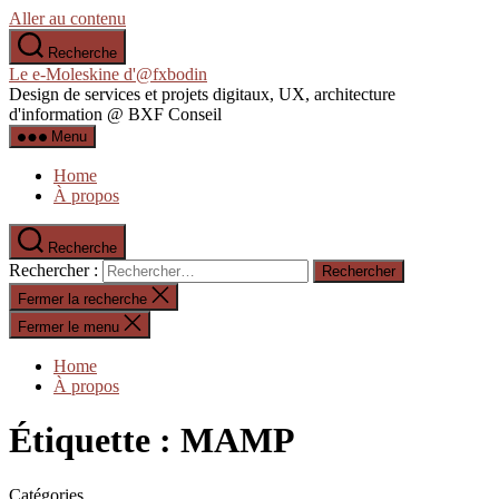
Aller au contenu
Recherche
Le e-Moleskine d'@fxbodin
Design de services et projets digitaux, UX, architecture
d'information @ BXF Conseil
Menu
Home
À propos
Recherche
Rechercher :
Fermer la recherche
Fermer le menu
Home
À propos
Étiquette :
MAMP
Catégories