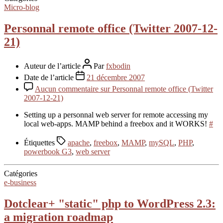
Micro-blog
Personnal remote office (Twitter 2007-12-
21)
Auteur de l’article
Par
fxbodin
Date de l’article
21 décembre 2007
Aucun commentaire
sur Personnal remote office (Twitter
2007-12-21)
Setting up a personnal web server for remote accessing my
local web-apps. MAMP behind a freebox and it WORKS!
#
Étiquettes
apache
,
freebox
,
MAMP
,
mySQL
,
PHP
,
powerbook G3
,
web server
Catégories
e-business
Dotclear+ "static" php to WordPress 2.3:
a migration roadmap