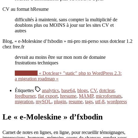
CV au format hResume
difficultés à maintenir, sans compter la multiplicité de
doublons plus ou MOINS à jour sur les sites CV et
autres
Blog, « e-Moleskine d’fxbodin » mi-pro mi-perso sous dotclear 1.2
chez free.fr
devrait au moins être sur mon nom de domaine
frustrations techniques
Lire la suite
« Dotclear+ "static" php to WordPress 2.3:
a migration roadmap »
Étiquettes
analytics
,
base64
,
blogs
,
CV
,
dotclear
,
feedburner
,
flat export
,
hresume
,
MAMP
,
microformats
,
migration
,
mySQL
,
plugin
,
resume
,
tags
,
utf-8
,
wordpress
Le « e-Moleskine » d’fxbodin
Carnet de notes en lignes, en ligne, pour recueillir témoignages,
impressions, humeurs, mémoire, coups de chapeau, rendez-vous,