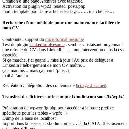
Création d’une page Archives avec tagcloud
Activation du plugin wp23_related_posts.php
modif template pour faire afficher les tags……. marche pas…
Recherche d’une méthode pour une maintenance facilitée de
mon CV
Contrainte : support du
microformat hresume
Test du plugin
LinkedIn-hResume
: semble satisfaisant moyennant
une refonte du CV dans LinkedIn… et une intervention dans la css
associée
Si ça marche, j’ai gagné 1 mise à jour ! Au prix de déléguer à
LinkedIn l’hébergement de mon CV maître…
ça a marché… mais ça march’plus :-(
mail à l’auteur
Récréation : intégration des contenus de
la page d’accueil
.
Transfert des fichiers sur le compte fxbodin.com sous /fx/wpfx/
Préparation de wp-config.php pour accéder à la base ; préfixe
spécifique pour les tables « wpfx_ »
Dump de la base de localhost
Import dans la base sur fxbodin.com et… là, la CATA !!! écrasement
des tables d’Iboga.