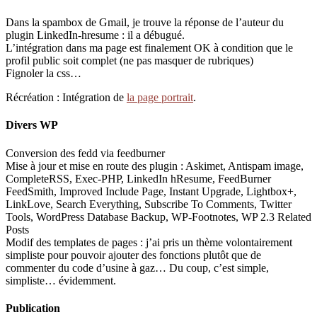
Dans la spambox de Gmail, je trouve la réponse de l’auteur du
plugin LinkedIn-hresume : il a débugué.
L’intégration dans ma page est finalement OK à condition que le
profil public soit complet (ne pas masquer de rubriques)
Fignoler la css…
Récréation : Intégration de
la page portrait
.
Divers WP
Conversion des fedd via feedburner
Mise à jour et mise en route des plugin : Askimet, Antispam image,
CompleteRSS, Exec-PHP, LinkedIn hResume, FeedBurner
FeedSmith, Improved Include Page, Instant Upgrade, Lightbox+,
LinkLove, Search Everything, Subscribe To Comments, Twitter
Tools, WordPress Database Backup, WP-Footnotes, WP 2.3 Related
Posts
Modif des templates de pages : j’ai pris un thème volontairement
simpliste pour pouvoir ajouter des fonctions plutôt que de
commenter du code d’usine à gaz… Du coup, c’est simple,
simpliste… évidemment.
Publication