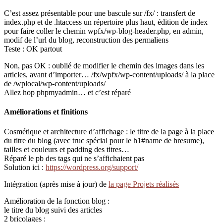
C’est assez présentable pour une bascule sur /fx/ : transfert de
index.php et de .htaccess un répertoire plus haut, édition de index
pour faire coller le chemin wpfx/wp-blog-header.php, en admin,
modif de l’url du blog, reconstruction des permaliens
Teste : OK partout
Non, pas OK : oublié de modifier le chemin des images dans les
articles, avant d’importer… /fx/wpfx/wp-content/uploads/ à la place
de /wplocal/wp-content/uploads/
Allez hop phpmyadmin… et c’est réparé
Améliorations et finitions
Cosmétique et architecture d’affichage : le titre de la page à la place
du titre du blog (avec truc spécial pour le h1#name de hresume),
tailles et couleurs et padding des titres…
Réparé le pb des tags qui ne s’affichaient pas
Solution ici :
https://wordpress.org/support/
Intégration (après mise à jour) de
la page Projets réalisés
Amélioration de la fonction blog :
le titre du blog suivi des articles
2 bricolages :