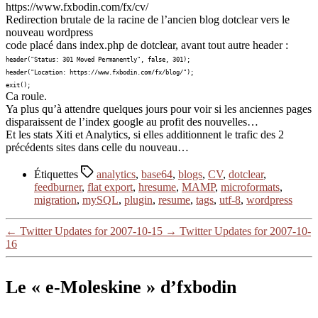
https://www.fxbodin.com/fx/cv/
Redirection brutale de la racine de l’ancien blog dotclear vers le
nouveau wordpress
code placé dans index.php de dotclear, avant tout autre header :
header("Status: 301 Moved Permanently", false, 301);
header("Location: https://www.fxbodin.com/fx/blog/");
exit();
Ca roule.
Ya plus qu’à attendre quelques jours pour voir si les anciennes pages
disparaissent de l’index google au profit des nouvelles…
Et les stats Xiti et Analytics, si elles additionnent le trafic des 2
précédents sites dans celle du nouveau…
Étiquettes
analytics
,
base64
,
blogs
,
CV
,
dotclear
,
feedburner
,
flat export
,
hresume
,
MAMP
,
microformats
,
migration
,
mySQL
,
plugin
,
resume
,
tags
,
utf-8
,
wordpress
←
Twitter Updates for 2007-10-15
→
Twitter Updates for 2007-10-
16
Le « e-Moleskine » d’fxbodin