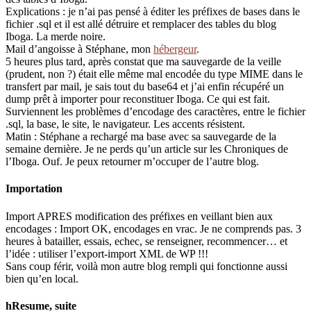
Explications : je n’ai pas pensé à éditer les préfixes de bases dans le
fichier .sql et il est allé détruire et remplacer des tables du blog
Iboga. La merde noire.
Mail d’angoisse à Stéphane, mon
hébergeur
.
5 heures plus tard, après constat que ma sauvegarde de la veille
(prudent, non ?) était elle même mal encodée du type MIME dans le
transfert par mail, je sais tout du base64 et j’ai enfin récupéré un
dump prêt à importer pour reconstituer Iboga. Ce qui est fait.
Surviennent les problèmes d’encodage des caractères, entre le fichier
.sql, la base, le site, le navigateur. Les accents résistent.
Matin : Stéphane a rechargé ma base avec sa sauvegarde de la
semaine dernière. Je ne perds qu’un article sur les Chroniques de
l’Iboga. Ouf. Je peux retourner m’occuper de l’autre blog.
Importation
Import APRES modification des préfixes en veillant bien aux
encodages : Import OK, encodages en vrac. Je ne comprends pas. 3
heures à batailler, essais, echec, se renseigner, recommencer… et
l’idée : utiliser l’export-import XML de WP !!!
Sans coup férir, voilà mon autre blog rempli qui fonctionne aussi
bien qu’en local.
hResume, suite