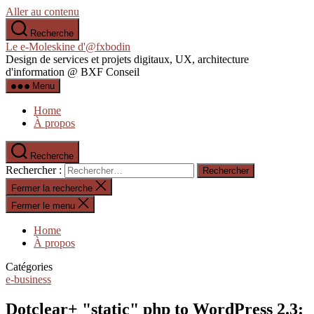
Aller au contenu
Recherche
Le e-Moleskine d'@fxbodin
Design de services et projets digitaux, UX, architecture
d'information @ BXF Conseil
Menu
Home
À propos
Recherche
Rechercher :
Fermer la recherche
Fermer le menu
Home
À propos
Catégories
e-business
Dotclear+ "static" php to WordPress 2.3: