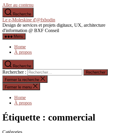
Aller au contenu
Recherche
Le e-Moleskine d'@fxbodin
Design de services et projets digitaux, UX, architecture
d'information @ BXF Conseil
Menu
Home
À propos
Recherche
Rechercher :
Fermer la recherche
Fermer le menu
Home
À propos
Étiquette :
commercial
Catégories