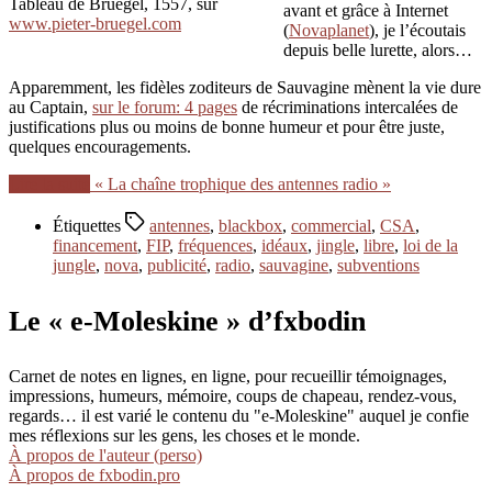
Tableau de Bruegel, 1557, sur
avant et grâce à Internet
www.pieter-bruegel.com
(
Novaplanet
), je l’écoutais
depuis belle lurette, alors…
Apparemment, les fidèles zoditeurs de Sauvagine mènent la vie dure
au Captain,
sur le forum: 4 pages
de récriminations intercalées de
justifications plus ou moins de bonne humeur et pour être juste,
quelques encouragements.
Lire la suite
« La chaîne trophique des antennes radio »
Étiquettes
antennes
,
blackbox
,
commercial
,
CSA
,
financement
,
FIP
,
fréquences
,
idéaux
,
jingle
,
libre
,
loi de la
jungle
,
nova
,
publicité
,
radio
,
sauvagine
,
subventions
Le « e-Moleskine » d’fxbodin
Carnet de notes en lignes, en ligne, pour recueillir témoignages,
impressions, humeurs, mémoire, coups de chapeau, rendez-vous,
regards… il est varié le contenu du "e-Moleskine" auquel je confie
mes réflexions sur les gens, les choses et le monde.
À propos de l'auteur (perso)
À propos de fxbodin.pro