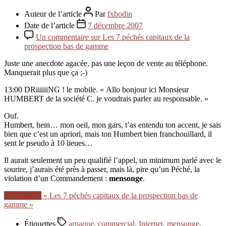
Auteur de l’article
Par
fxbodin
Date de l’article
7 décembre 2007
Un commentaire
sur Les 7 péchés capitaux de la
prospection bas de gamme
Juste une anecdote agacée, pas une leçon de vente au téléphone.
Manquerait plus que ça ;-)
13:00 DRiiiiiiNG ! le mobile. « Allo bonjour ici Monsieur
HUMBERT de la société C. je voudrais parler au responsable. »
Ouf.
Humbert, hein… mon oeil, mon gars, t’as entendu ton accent, je sais
bien que c’est un apriori, mais ton Humbert bien franchouillard, il
sent le pseudo à 10 lieues…
Il aurait seulement un peu qualifié l’appel, un minimum parlé avec le
sourire, j’aurais été près à passer, mais là, pire qu’un Péché, la
violation d’un Commandement :
mensonge
.
Lire la suite
« Les 7 péchés capitaux de la prospection bas de
gamme »
Étiquettes
arnaque
,
commercial
,
Internet
,
mensonge
,