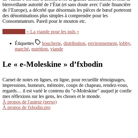
bienveillante autorité de l’État (et sans doute avec l’aide financière
de l’Europe), a décrété que désormais les pièces de bœuf porteront
des dénominations plus simples à comprendre pour les
Consommateurs. Pareil pour le mouton etc.
Lire la suite
« La viande pour les nuls »
Étiquettes
boucherie
,
distribution
,
environnement
,
lobby
,
marché
,
nutrition
,
viande
Le « e-Moleskine » d’fxbodin
Carnet de notes en lignes, en ligne, pour recueillir témoignages,
impressions, humeurs, mémoire, coups de chapeau, rendez-vous,
regards… il est varié le contenu du "e-Moleskine" auquel je confie
mes réflexions sur les gens, les choses et le monde.
À propos de l'auteur (perso)
À propos de fxbodin.pro