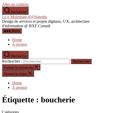
Aller au contenu
Recherche
Le e-Moleskine d'@fxbodin
Design de services et projets digitaux, UX, architecture
d'information @ BXF Conseil
Menu
Home
À propos
Recherche
Rechercher :
Fermer la recherche
Fermer le menu
Home
À propos
Étiquette :
boucherie
Catégories