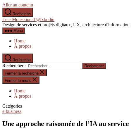
Aller au contenu
Recherche
Le e-Moleskine d'@fxbodin
Design de services et projets digitaux, UX, architecture d'informati
Menu
Home
À propos
Recherche
Rechercher :
Fermer la recherche
Fermer le menu
Home
À propos
Catégories
e-business
Une approche raisonnée de l’IA au service