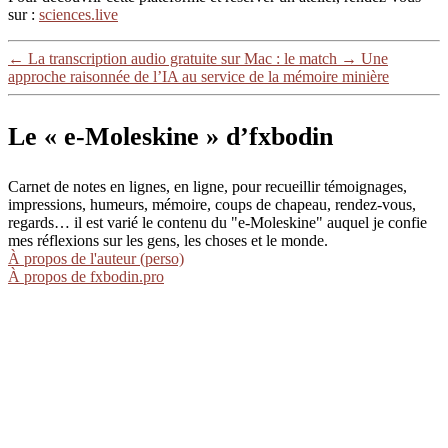
sur :
sciences.live
←
La transcription audio gratuite sur Mac : le match
→
Une
approche raisonnée de l’IA au service de la mémoire minière
Le « e-Moleskine » d’fxbodin
Carnet de notes en lignes, en ligne, pour recueillir témoignages,
impressions, humeurs, mémoire, coups de chapeau, rendez-vous,
regards… il est varié le contenu du "e-Moleskine" auquel je confie
mes réflexions sur les gens, les choses et le monde.
À propos de l'auteur (perso)
À propos de fxbodin.pro