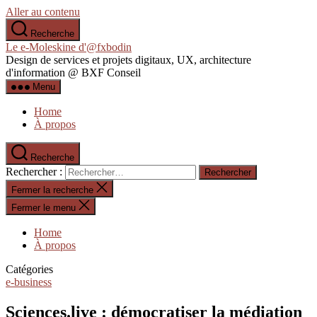
Aller au contenu
Recherche
Le e-Moleskine d'@fxbodin
Design de services et projets digitaux, UX, architecture
d'information @ BXF Conseil
Menu
Home
À propos
Recherche
Rechercher :
Fermer la recherche
Fermer le menu
Home
À propos
Catégories
e-business
Sciences.live : démocratiser la médiation