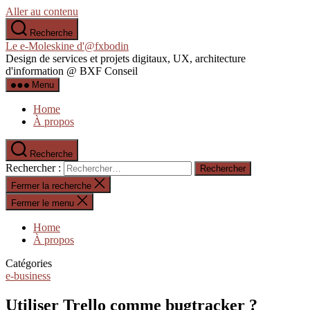
Aller au contenu
Recherche
Le e-Moleskine d'@fxbodin
Design de services et projets digitaux, UX, architecture
d'information @ BXF Conseil
Menu
Home
À propos
Recherche
Rechercher :
Fermer la recherche
Fermer le menu
Home
À propos
Catégories
e-business
Utiliser Trello comme bugtracker ?