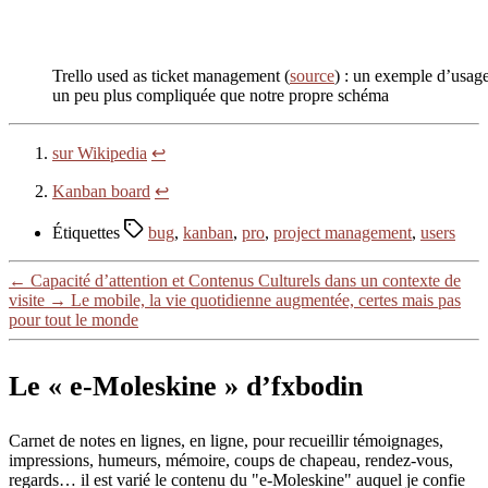
Trello used as ticket management (
source
) : un exemple d’usage 
un peu plus compliquée que notre propre schéma
sur Wikipedia
↩
Kanban board
↩
Étiquettes
bug
,
kanban
,
pro
,
project management
,
users
←
Capacité d’attention et Contenus Culturels dans un contexte de
visite
→
Le mobile, la vie quotidienne augmentée, certes mais pas
pour tout le monde
Le « e-Moleskine » d’fxbodin
Carnet de notes en lignes, en ligne, pour recueillir témoignages,
impressions, humeurs, mémoire, coups de chapeau, rendez-vous,
regards… il est varié le contenu du "e-Moleskine" auquel je confie