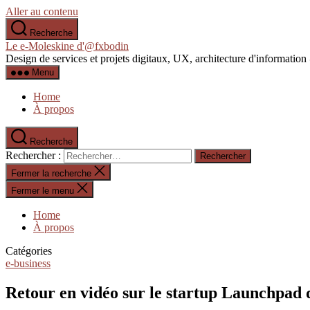
Aller au contenu
Recherche
Le e-Moleskine d'@fxbodin
Design de services et projets digitaux, UX, architecture d'informati
Menu
Home
À propos
Recherche
Rechercher :
Fermer la recherche
Fermer le menu
Home
À propos
Catégories
e-business
Retour en vidéo sur le startup Launchpad 