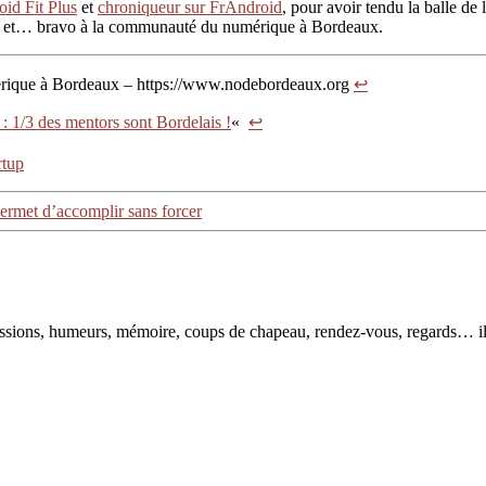
oid Fit Plus
et
chroniqueur sur FrAndroid
, pour avoir tendu la balle d
m et… bravo à la communauté du numérique à Bordeaux.
mérique à Bordeaux – https://www.nodebordeaux.org
↩
 1/3 des mentors sont Bordelais !
«
↩
rtup
ermet d’accomplir sans forcer
pressions, humeurs, mémoire, coups de chapeau, rendez-vous, regards… il