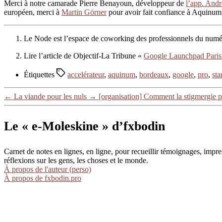
Merci à notre camarade Pierre Benayoun, développeur de
l’app. Andr
européen, merci à
Martin Görner
pour avoir fait confiance à Aquinu
Le Node est l’espace de coworking des professionnels du nu
Lire l’article de Objectif-La Tribune «
Google Launchpad Paris :
Étiquettes
accelérateur
,
aquinum
,
bordeaux
,
google
,
pro
,
sta
←
La viande pour les nuls
→
[organisation] Comment la stigmergie p
Le « e-Moleskine » d’fxbodin
Carnet de notes en lignes, en ligne, pour recueillir témoignages, im
réflexions sur les gens, les choses et le monde.
À propos de l'auteur (perso)
À propos de fxbodin.pro