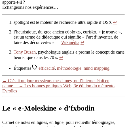
apporte-t-il ?
Échangeons nos expériences…
spotlight est le moteur de recherche ultra rapide d’OSX
↩
l’heuristique, du grec ancien εὑρίσκω, eurisko, « je trouve »,
est un terme de didactique qui signifie « l’art d’inventer, de
faire des découvertes » —
Wikipédia
↩
Tony Buzan
, psychologue anglais a promu le concept de carte
heuristique dans les 70’s.
↩
Étiquettes
efficacité
,
méthodologie
,
mind mapping
←
C’était un jour messieurs mesdames, ou l’internet était en
panne…
→
Les bonnes pratiques Web, 3e édition du mémento
Eyrolles
Le « e-Moleskine » d’fxbodin
Carnet de notes en lignes, en ligne, pour recueillir témoignages,