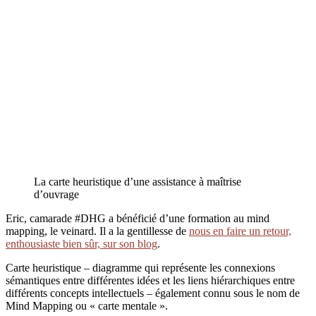
La carte heuristique d’une assistance à maîtrise
d’ouvrage
Eric, camarade #DHG a bénéficié d’une formation au mind
mapping, le veinard. Il a la gentillesse de
nous en faire un retour,
enthousiaste bien sûr, sur son blog
.
Carte heuristique – diagramme qui représente les connexions
sémantiques entre différentes idées et les liens hiérarchiques entre
différents concepts intellectuels – également connu sous le nom de
Mind Mapping ou « carte mentale ».