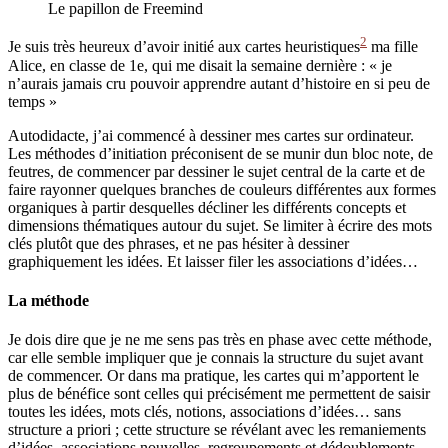
Le papillon de Freemind
2
Je suis très heureux d’avoir initié aux cartes heuristiques
ma fille
Alice, en classe de 1e, qui me disait la semaine dernière : « je
n’aurais jamais cru pouvoir apprendre autant d’histoire en si peu de
temps »
Autodidacte, j’ai commencé à dessiner mes cartes sur ordinateur.
Les méthodes d’initiation préconisent de se munir dun bloc note, de
feutres, de commencer par dessiner le sujet central de la carte et de
faire rayonner quelques branches de couleurs différentes aux formes
organiques à partir desquelles décliner les différents concepts et
dimensions thématiques autour du sujet. Se limiter à écrire des mots
clés plutôt que des phrases, et ne pas hésiter à dessiner
graphiquement les idées. Et laisser filer les associations d’idées…
La méthode
Je dois dire que je ne me sens pas très en phase avec cette méthode,
car elle semble impliquer que je connais la structure du sujet avant
de commencer. Or dans ma pratique, les cartes qui m’apportent le
plus de bénéfice sont celles qui précisément me permettent de saisir
toutes les idées, mots clés, notions, associations d’idées… sans
structure a priori ; cette structure se révélant avec les remaniements
d’idées, associations nouvelles, regroupements et dédoublements…