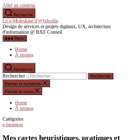
Aller au contenu
Recherche
Le e-Moleskine d'@fxbodin
Design de services et projets digitaux, UX, architecture
d'information @ BXF Conseil
Menu
Home
À propos
Recherche
Rechercher :
Fermer la recherche
Fermer le menu
Home
À propos
Catégories
e-business
Mes cartes heuristiques, pratiques et