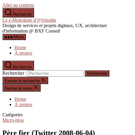
Aller au contenu
Recherche
Le e-Moleskine d'@fxbodin
Design de services et projets digitaux, UX, architecture
d'information @ BXF Conseil
Menu
Home
À propos
Recherche
Rechercher :
Fermer la recherche
Fermer le menu
Home
À propos
Catégories
Micro-blog
Père fier (Twitter 2008-06-04)