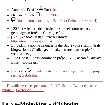
Auteur de l’article
Par
fxbodin
Date de l’article
4 juin 2008
Aucun commentaire
sur Père fier (Twitter 2008-06-04)
120 $ et + le baril de pétrole : des projets pour relancer le
gemmage en forêt de Gascogne ?
#
[Link] Yahoo! Design Pattern Library
https://tinyurl.com/g68hm
#
Embeding a google calendar in the Bac à voile’s still in draft
blog/website. Challenge: to make it more than simple for the
webmasters
#
Julie Bodin, 17 ans, admise en prépa ENS Cachan à Gustave
Eiffel – Bordeaux
#
Étiquettes
enfants
,
fierté
,
forêt
,
gemmage
,
paternité
,
projet
,
résine
,
webdesign
←
Travailler avec les personnalités difficiles
→
Twitter encore en
carafe ? (Twitter 2008-06-05)
Le « e-Moleskine » d’fxbodin