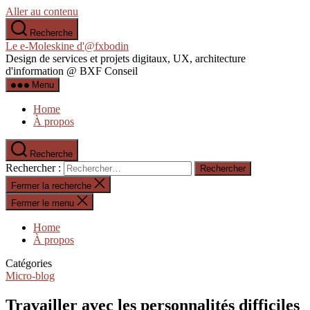
Aller au contenu
Recherche
Le e-Moleskine d'@fxbodin
Design de services et projets digitaux, UX, architecture
d'information @ BXF Conseil
Menu
Home
À propos
Recherche
Rechercher :
Fermer la recherche
Fermer le menu
Home
À propos
Catégories
Micro-blog
Travailler avec les personnalités difficiles