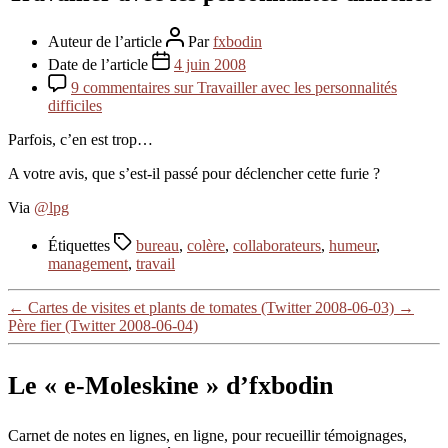
Auteur de l’article
Par
fxbodin
Date de l’article
4 juin 2008
9 commentaires
sur Travailler avec les personnalités
difficiles
Parfois, c’en est trop…
A votre avis, que s’est-il passé pour déclencher cette furie ?
Via
@lpg
Étiquettes
bureau
,
colère
,
collaborateurs
,
humeur
,
management
,
travail
←
Cartes de visites et plants de tomates (Twitter 2008-06-03)
→
Père fier (Twitter 2008-06-04)
Le « e-Moleskine » d’fxbodin
Carnet de notes en lignes, en ligne, pour recueillir témoignages,