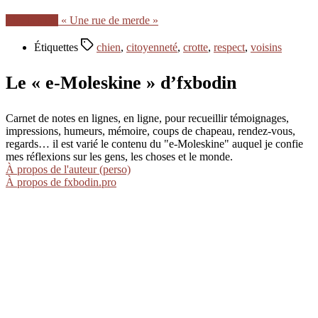
Lire la suite
« Une rue de merde »
Étiquettes
chien
,
citoyenneté
,
crotte
,
respect
,
voisins
Le « e-Moleskine » d’fxbodin
Carnet de notes en lignes, en ligne, pour recueillir témoignages,
impressions, humeurs, mémoire, coups de chapeau, rendez-vous,
regards… il est varié le contenu du "e-Moleskine" auquel je confie
mes réflexions sur les gens, les choses et le monde.
À propos de l'auteur (perso)
À propos de fxbodin.pro