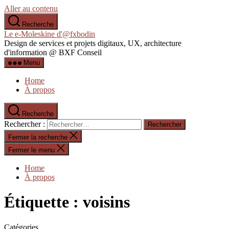
Aller au contenu
Recherche
Le e-Moleskine d'@fxbodin
Design de services et projets digitaux, UX, architecture
d'information @ BXF Conseil
Menu
Home
À propos
Recherche
Rechercher :
Fermer la recherche
Fermer le menu
Home
À propos
Étiquette :
voisins
Catégories