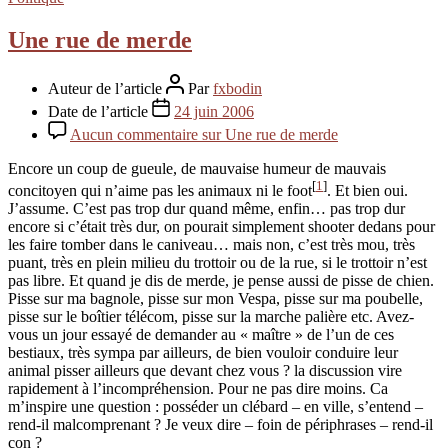
Une rue de merde
Auteur de l’article
Par
fxbodin
Date de l’article
24 juin 2006
Aucun commentaire
sur Une rue de merde
Encore un coup de gueule, de mauvaise humeur de mauvais
[
1
]
concitoyen qui n’aime pas les animaux ni le foot
. Et bien oui.
J’assume. C’est pas trop dur quand même, enfin… pas trop dur
encore si c’était très dur, on pourait simplement shooter dedans pour
les faire tomber dans le caniveau… mais non, c’est très mou, très
puant, très en plein milieu du trottoir ou de la rue, si le trottoir n’est
pas libre. Et quand je dis de merde, je pense aussi de pisse de chien.
Pisse sur ma bagnole, pisse sur mon Vespa, pisse sur ma poubelle,
pisse sur le boîtier télécom, pisse sur la marche palière etc. Avez-
vous un jour essayé de demander au « maître » de l’un de ces
bestiaux, très sympa par ailleurs, de bien vouloir conduire leur
animal pisser ailleurs que devant chez vous ? la discussion vire
rapidement à l’incompréhension. Pour ne pas dire moins. Ca
m’inspire une question : posséder un clébard – en ville, s’entend –
rend-il malcomprenant ? Je veux dire – foin de périphrases – rend-il
con ?