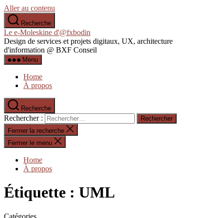
Aller au contenu
Recherche
Le e-Moleskine d'@fxbodin
Design de services et projets digitaux, UX, architecture
d'information @ BXF Conseil
Menu
Home
À propos
Recherche
Rechercher :
Fermer la recherche
Fermer le menu
Home
À propos
Étiquette :
UML
Catégories