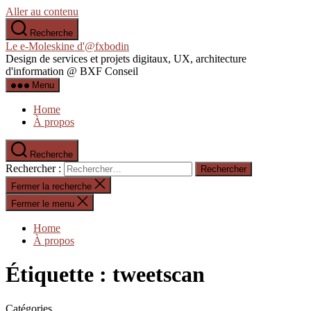
Aller au contenu
Recherche
Le e-Moleskine d'@fxbodin
Design de services et projets digitaux, UX, architecture
d'information @ BXF Conseil
Menu
Home
À propos
Recherche
Rechercher :
Fermer la recherche
Fermer le menu
Home
À propos
Étiquette :
tweetscan
Catégories