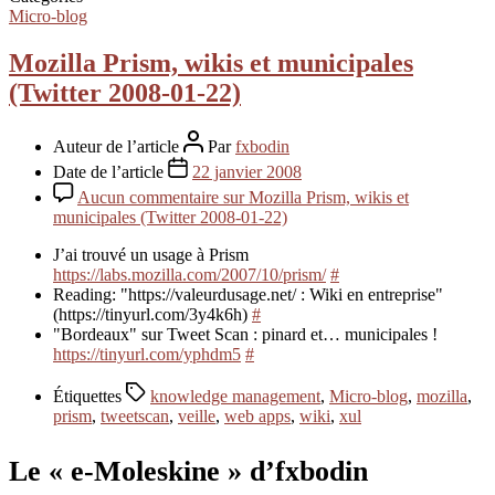
Micro-blog
Mozilla Prism, wikis et municipales
(Twitter 2008-01-22)
Auteur de l’article
Par
fxbodin
Date de l’article
22 janvier 2008
Aucun commentaire
sur Mozilla Prism, wikis et
municipales (Twitter 2008-01-22)
J’ai trouvé un usage à Prism
https://labs.mozilla.com/2007/10/prism/
#
Reading: "https://valeurdusage.net/ : Wiki en entreprise"
(https://tinyurl.com/3y4k6h)
#
"Bordeaux" sur Tweet Scan : pinard et… municipales !
https://tinyurl.com/yphdm5
#
Étiquettes
knowledge management
,
Micro-blog
,
mozilla
,
prism
,
tweetscan
,
veille
,
web apps
,
wiki
,
xul
Le « e-Moleskine » d’fxbodin