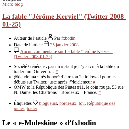
Micro-blog
La fable "Jérôme Kerviel" (Twitter 2008-
01-25)
Auteur de l’article
Par
fxbodin
Date de l’article
25 janvier 2008
Aucun commentaire
sur La fable "Jérôme Kerviel"
(Twitter 2008-01-25)
Société Générale : pas un instant je n’y ai cru à la fable du
trader fou. On verra…
#
@dandriana : très honoré d’être ton 2e followed pour tes
débuts sur Twitter, juste après @loiclemeur
#
OMW to la République des Pintes #11, le coin rouge, 53 rue
N. Dame, les Chartrons – Bordeaux – France.
#
Étiquettes
blogueurs
,
bordeaux
,
fou
,
République des
pintes
,
trader
Le « e-Moleskine » d’fxbodin