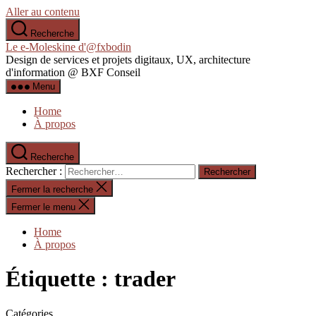
Aller au contenu
Recherche
Le e-Moleskine d'@fxbodin
Design de services et projets digitaux, UX, architecture
d'information @ BXF Conseil
Menu
Home
À propos
Recherche
Rechercher :
Fermer la recherche
Fermer le menu
Home
À propos
Étiquette :
trader
Catégories