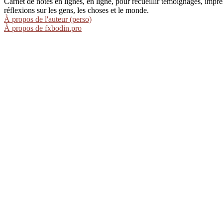
Carnet de notes en lignes, en ligne, pour recueillir témoignages, im
réflexions sur les gens, les choses et le monde.
À propos de l'auteur (perso)
À propos de fxbodin.pro