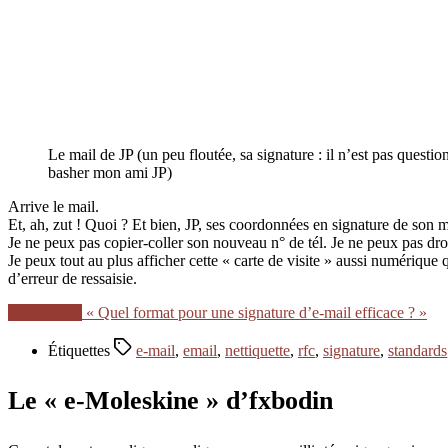
Le mail de JP (un peu floutée, sa signature : il n’est pas question
basher mon ami JP)
Arrive le mail.
Et, ah, zut ! Quoi ? Et bien, JP, ses coordonnées en signature de son m
Je ne peux pas copier-coller son nouveau n° de tél. Je ne peux pas droit
Je peux tout au plus afficher cette « carte de visite » aussi numériqu
d’erreur de ressaisie.
Lire la suite
« Quel format pour une signature d’e-mail efficace ? »
Étiquettes
e-mail
,
email
,
nettiquette
,
rfc
,
signature
,
standards
Le « e-Moleskine » d’fxbodin