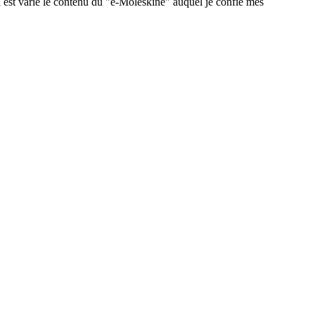
 est varié le contenu du "e-Moleskine" auquel je confie mes