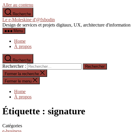
Aller au contenu
Recherche
Le e-Moleskine d'@fxbodin
Design de services et projets digitaux, UX, architecture d'informati
Menu
Home
À propos
Recherche
Rechercher :
Fermer la recherche
Fermer le menu
Home
À propos
Étiquette :
signature
Catégories
e-business